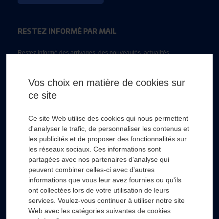
RESTEZ INFORMÉ PAR MAIL
Restez informé des arrivages, des nouveautés, actualités...
Email *
Vos choix en matière de cookies sur
ce site
* Champs obligatoire
Ce site Web utilise des cookies qui nous permettent
d'analyser le trafic, de personnaliser les contenus et
les publicités et de proposer des fonctionnalités sur
les réseaux sociaux. Ces informations sont
partagées avec nos partenaires d'analyse qui
RSL HYDRO
+
peuvent combiner celles-ci avec d'autres
informations que vous leur avez fournies ou qu'ils
ont collectées lors de votre utilisation de leurs
FOURNISSEURS
+
services. Voulez-vous continuer à utiliser notre site
Web avec les catégories suivantes de cookies