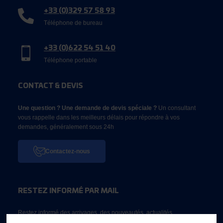
+33 (0)329 57 58 93
Téléphone de bureau
+33 (0)622 54 51 40
Téléphone portable
CONTACT & DEVIS
Une question ? Une demande de devis spéciale ?
Un consultant
vous rappelle dans les meilleurs délais pour répondre à vos
demandes, généralement sous 24h
Contactez-nous
RESTEZ INFORMÉ PAR MAIL
Restez informé des arrivages, des nouveautés, actualités...