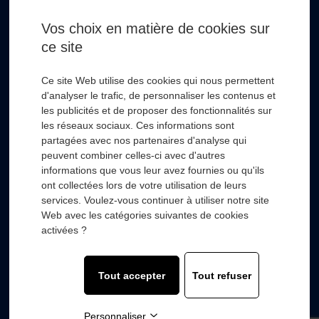
Email *
Vos choix en matière de cookies sur
ce site
* Champs obligatoire
Ce site Web utilise des cookies qui nous permettent
d'analyser le trafic, de personnaliser les contenus et
les publicités et de proposer des fonctionnalités sur
les réseaux sociaux. Ces informations sont
partagées avec nos partenaires d'analyse qui
RSL HYDRO
+
peuvent combiner celles-ci avec d'autres
informations que vous leur avez fournies ou qu'ils
ont collectées lors de votre utilisation de leurs
FOURNISSEURS
+
services. Voulez-vous continuer à utiliser notre site
Web avec les catégories suivantes de cookies
SECTEURS D’ACTIVITÉS
+
activées ?
COMPOSANTS
+
Tout accepter
Tout refuser
© 2022 with
❤
by
Wooz’up agence de communication.
Personnaliser