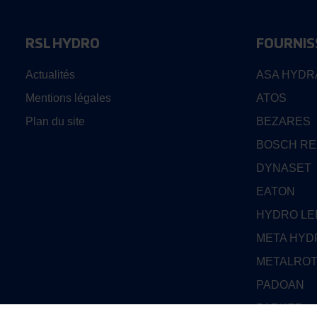
RSL HYDRO
FOURNIS
Actualités
ASA HYDR
Mentions légales
ATOS
Plan du site
BEZARES
BOSCH R
DYNASET
EATON
HYDRO L
META HYD
METALRO
PADOAN
PARKER