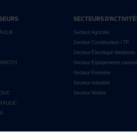
SEURS
SECTEURS D’ACTIVITÉ
AULIK
Secteur Agricole
Secteur Construction / TP
Secteur Électrique Metalrota
EXROTH
Secteur Équipements camion
Secteur Forestier
Secteur Industrie
EDUC
Secteur Mobile
RAULIC
TA