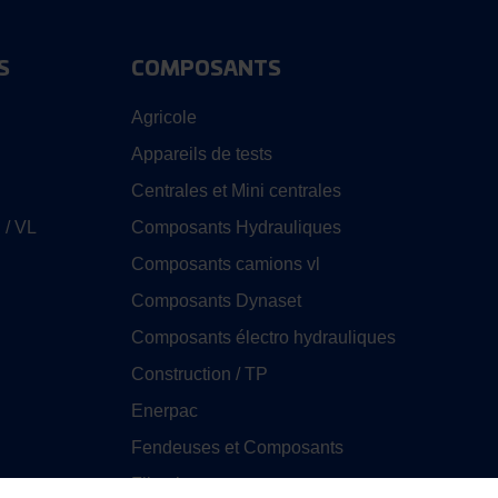
S
COMPOSANTS
Agricole
Appareils de tests
Centrales et Mini centrales
 / VL
Composants Hydrauliques
Composants camions vl
Composants Dynaset
Composants électro hydrauliques
Construction / TP
Enerpac
Fendeuses et Composants
Filtration