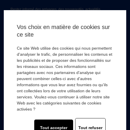
Restez informé des arrivages, des nouveautés, actualités...
Email *
Vos choix en matière de cookies sur
ce site
* Champs obligatoire
Ce site Web utilise des cookies qui nous permettent
d'analyser le trafic, de personnaliser les contenus et
les publicités et de proposer des fonctionnalités sur
les réseaux sociaux. Ces informations sont
partagées avec nos partenaires d'analyse qui
RSL HYDRO
+
peuvent combiner celles-ci avec d'autres
informations que vous leur avez fournies ou qu'ils
ont collectées lors de votre utilisation de leurs
FOURNISSEURS
+
services. Voulez-vous continuer à utiliser notre site
Web avec les catégories suivantes de cookies
SECTEURS D’ACTIVITÉS
+
activées ?
COMPOSANTS
+
Tout accepter
Tout refuser