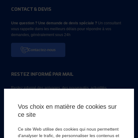
CONTACT & DEVIS
Une question ? Une demande de devis spéciale ?
Un consultant
vous rappelle dans les meilleurs délais pour répondre à vos
demandes, généralement sous 24h
Contactez-nous
RESTEZ INFORMÉ PAR MAIL
Restez informé des arrivages, des nouveautés, actualités...
Email *
Vos choix en matière de cookies sur
ce site
* Champs obligatoire
Ce site Web utilise des cookies qui nous permettent
d'analyser le trafic, de personnaliser les contenus et