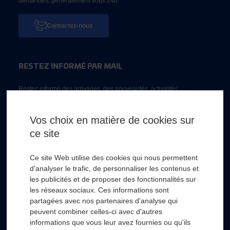
demandes, généralement sous 24h
Contactez-nous
RESTEZ INFORMÉ PAR MAIL
Restez informé des arrivages, des nouveautés, actualités...
Email *
Vos choix en matière de cookies sur
ce site
* Champs obligatoire
Ce site Web utilise des cookies qui nous permettent
d'analyser le trafic, de personnaliser les contenus et
les publicités et de proposer des fonctionnalités sur
les réseaux sociaux. Ces informations sont
partagées avec nos partenaires d'analyse qui
RSL HYDRO
+
peuvent combiner celles-ci avec d'autres
informations que vous leur avez fournies ou qu'ils