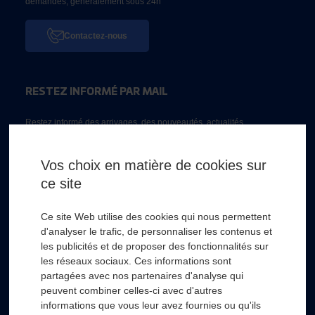
demandes, généralement sous 24h
Contactez-nous
RESTEZ INFORMÉ PAR MAIL
Restez informé des arrivages, des nouveautés, actualités...
Email *
Vos choix en matière de cookies sur
ce site
* Champs obligatoire
Ce site Web utilise des cookies qui nous permettent
d'analyser le trafic, de personnaliser les contenus et
les publicités et de proposer des fonctionnalités sur
les réseaux sociaux. Ces informations sont
partagées avec nos partenaires d'analyse qui
RSL HYDRO
+
peuvent combiner celles-ci avec d'autres
informations que vous leur avez fournies ou qu'ils