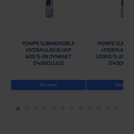
POMPE SUBMERSIBLE
POMPE SUBME
HYDRAULIQUE HSP
HYDRAULIQU
600/5-38 DYNASET
10000/5-200 
D400011210
D4000113
0
Découvrir
Découvrir