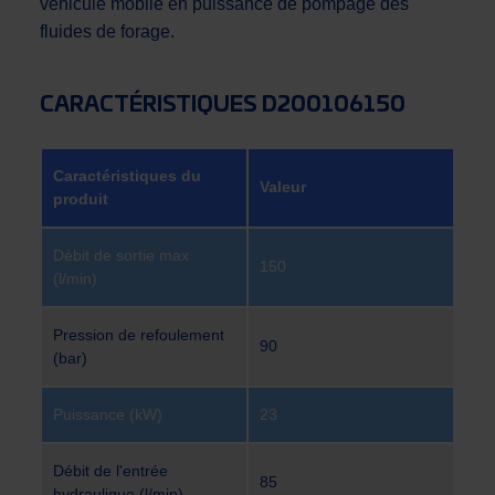
véhicule mobile en puissance de pompage des
fluides de forage.
CARACTÉRISTIQUES D200106150
Caractéristiques du
Valeur
produit
Débit de sortie max
150
(l/min)
Pression de refoulement
90
(bar)
Puissance (kW)
23
Débit de l'entrée
85
hydraulique (l/min)