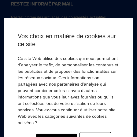
RESTEZ INFORMÉ PAR MAIL
Restez informé des arrivages, des nouveautés, actualités...
Email *
Vos choix en matière de cookies sur
ce site
* Champs obligatoire
Ce site Web utilise des cookies qui nous permettent
d'analyser le trafic, de personnaliser les contenus et
les publicités et de proposer des fonctionnalités sur
les réseaux sociaux. Ces informations sont
partagées avec nos partenaires d'analyse qui
RSL HYDRO
+
peuvent combiner celles-ci avec d'autres
informations que vous leur avez fournies ou qu'ils
ont collectées lors de votre utilisation de leurs
FOURNISSEURS
+
services. Voulez-vous continuer à utiliser notre site
Web avec les catégories suivantes de cookies
SECTEURS D’ACTIVITÉS
+
activées ?