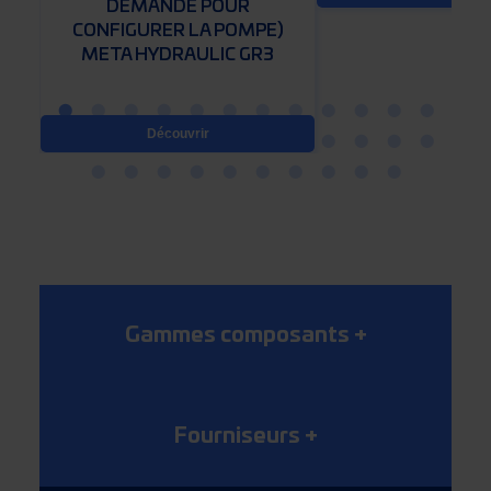
DEMANDE POUR
)
CONFIGURER LA POMPE)
5
META HYDRAULIC GR3
Découvrir
Gammes composants
+
Fourniseurs
+