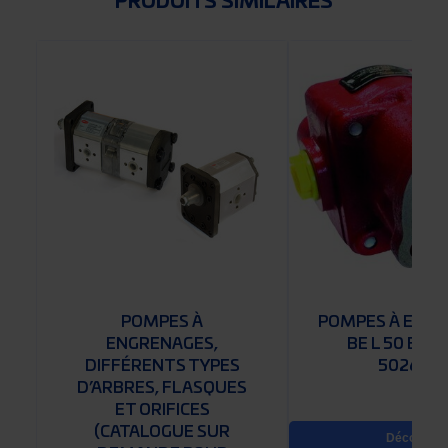
PRODUITS SIMILAIRES
POMPES À
POMPES À ENG
ENGRENAGES,
BE L 50 BEZ
DIFFÉRENTS TYPES
502630
D’ARBRES, FLASQUES
ET ORIFICES
(CATALOGUE SUR
Découvrir