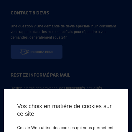
CONTACT & DEVIS
Une question ? Une demande de devis spéciale ?
Un consultant
vous rappelle dans les meilleurs délais pour répondre à vos
demandes, généralement sous 24h
Contactez-nous
RESTEZ INFORMÉ PAR MAIL
Restez informé des arrivages, des nouveautés, actualités...
Email *
Vos choix en matière de cookies sur
ce site
* Champs obligatoire
Ce site Web utilise des cookies qui nous permettent