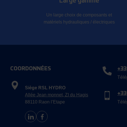
Large gamme
Un large choix de composants et
matériels hydrauliques / électriques
COORDONNÉES
+33
Télé
Siège RSL HYDRO
+33
Allée Jean monnet, ZI du Hagis
88110 Raon l’Etape
Télé