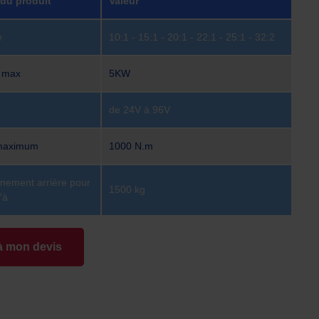
 du produit
Valeur
e
10:1 - 15:1 - 20:1 - 22:1 - 25:1 - 32:2
r max
5KW
de 24V à 96V
 maximum
1000 N.m
înement arrière pour
1500 kg
'à
à mon devis