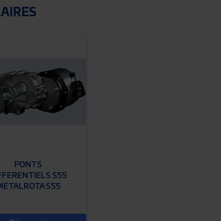
LAIRES
PONTS
FFERENTIELS S55
METALROTA S55