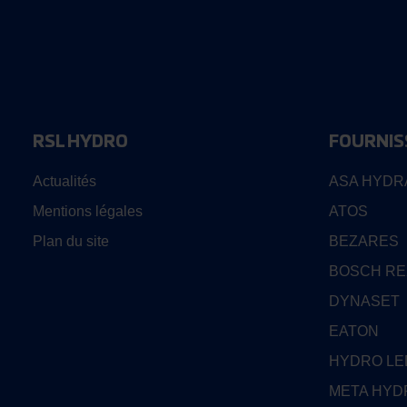
RSL HYDRO
FOURNIS
Actualités
ASA HYDR
Mentions légales
ATOS
Plan du site
BEZARES
BOSCH R
DYNASET
EATON
HYDRO L
META HYD