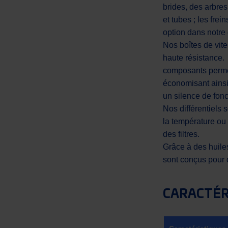
brides, des arbres
et tubes ; les fr
option dans notr
Nos boîtes de vit
haute résistance.
composants permet
économisant ainsi
un silence de fon
Nos différentiels 
la température ou
des filtres.
Grâce à des huiles
sont conçus pour 
CARACTÉR