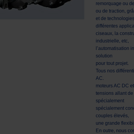
remorquage ou de 
ou de traction, g
et de technologie
différentes applic
ciseaux, la constr
industrielle, etc,
l’automatisation i
solution
pour tout projet.
Tous nos différen
AC.
moteurs AC DC et
tensions allant de
spécialement
spécialement conç
couples élevés,
une grande flexibi
En outre, nous co