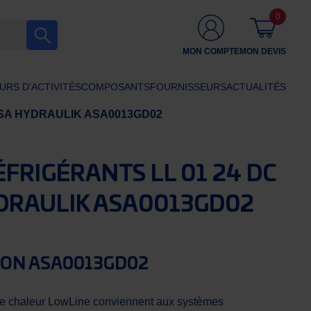
0
MON COMPTE
MON DEVIS
URS D’ACTIVITÉS
COMPOSANTS
FOURNISSEURS
ACTUALITÉS
C ASA HYDRAULIK ASA0013GD02
FRIGÉRANTS LL 01 24 DC
DRAULIK ASA0013GD02
ION ASA0013GD02
e chaleur LowLine conviennent aux systèmes