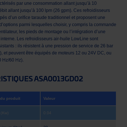
ctérisés par une consommation allant jusqu’à 10
bit allant jusqu’à 100 lpm (26 gpm). Ces refroidisseurs
ipés d’un orifice taraude traditionnel et proposent une
options parmi lesquelles choisir, y compris la commande
ntilateur, les pieds de montage ou l’intégration d’une
nterne. Les refroidisseurs air-huile LowLine sont
stants : ils résistent à une pression de service de 26 bar
e), et peuvent être équipés de moteurs 12 ou 24V DC, ou
0 Hz/60 Hz).
ISTIQUES ASA0013GD02
 du produit
Valeur
 (Kw)
0.04