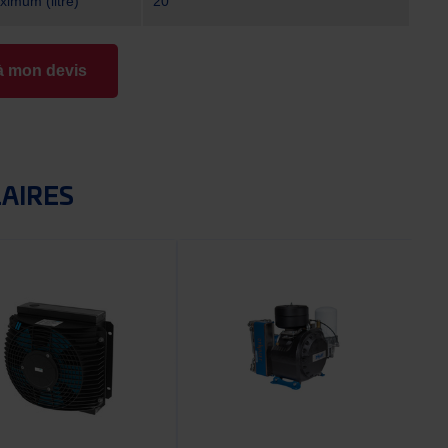
ximum (litre)
20
à mon devis
LAIRES