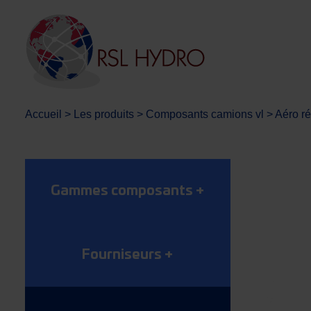
Accueil
>
Les produits
>
Composants camions vl
>
Aéro ré
Gammes composants
+
Fourniseurs
+