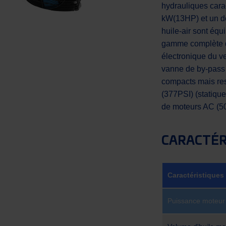
hydrauliques cara
kW(13HP) et un dé
huile-air sont équ
gamme complète d’
électronique du ve
vanne de by-pass i
compacts mais resi
(377PSI) (statiqu
de moteurs AC (5
CARACTÉR
Caractéristiques
Puissance moteur