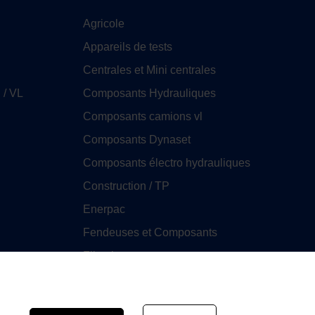
Agricole
Appareils de tests
Centrales et Mini centrales
 / VL
Composants Hydrauliques
Composants camions vl
Composants Dynaset
Composants électro hydrauliques
Construction / TP
Enerpac
Fendeuses et Composants
Filtration
GHIM
Huile