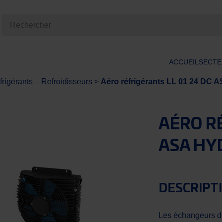
ACCUEIL
SECTE
frigérants – Refroidisseurs
>
Aéro réfrigérants LL 01 24 D
AÉRO RÉ
ASA HY
DESCRIPT
Les échangeurs d