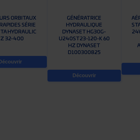
URS ORBITAUX
GÉNÉRATRICE
AÉ
RAPIDES SÉRIE
HYDRAULIQUE
STA
TA HYDRAULIC
DYNASET HG30G-
24V
Z 32-400
U240ST23-120-K 60
HZ DYNASET
D100300825
Découvrir
Découvrir