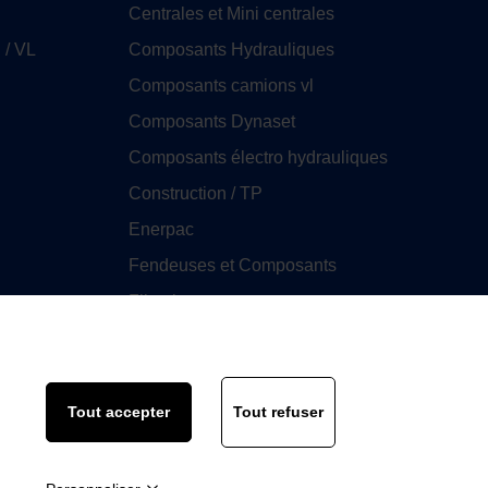
Centrales et Mini centrales
 / VL
Composants Hydrauliques
Composants camions vl
Composants Dynaset
Composants électro hydrauliques
Construction / TP
Enerpac
Fendeuses et Composants
Filtration
GHIM
Huile
Tout accepter
Tout refuser