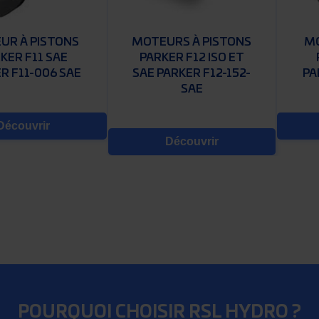
UR À PISTONS
MOTEURS À PISTONS
MO
KER F11 SAE
PARKER F12 ISO ET
R F11-006 SAE
SAE PARKER F12-152-
PA
SAE
Découvrir
Découvrir
POURQUOI CHOISIR RSL HYDRO ?