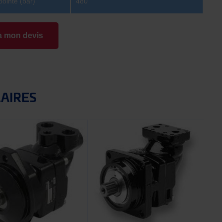
pointe (bar)
480
à mon devis
LAIRES