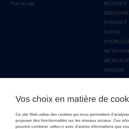
Plan du site
BEZARES
BOSCH R
DYNASET
EATON
HYDRO L
META HYD
METALRO
PADOAN
PARKER
PARKER D
Vos choix en matière de cooki
RSL HYDR
WHITE HO
Ce site Web utilise des cookies qui nous permettent d'analyser l
proposer des fonctionnalités sur les réseaux sociaux. Ces inf
peuvent combiner celles-ci avec d'autres informations que vous 