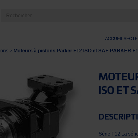
ACCUEIL
SECTE
tons
>
Moteurs à pistons Parker F12 ISO et SAE PARKER F
MOTEUR
ISO ET 
DESCRIPTI
Série F12 La séri