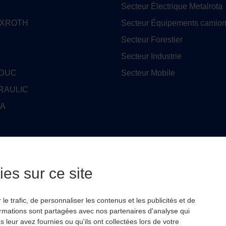
Secteur Électrique Metalrota
EXROTH
Secteur Équipements camion
Secteur Forestier
Secteur Industrie
EDUC
Secteur Mobile
RAULIC
TA
ENISON
es sur ce site
O
USE PRODUCTS
e trafic, de personnaliser les contenus et les publicités et de
ormations sont partagées avec nos partenaires d'analyse qui
leur avez fournies ou qu'ils ont collectées lors de votre