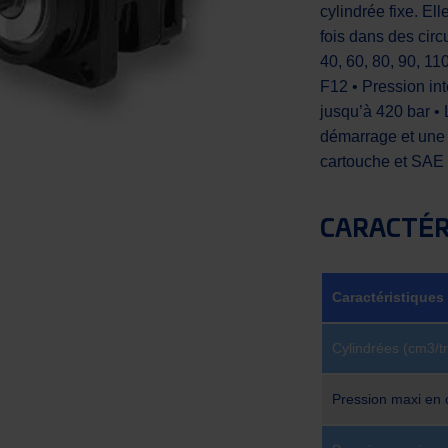
cylindrée fixe. El
fois dans des circ
40, 60, 80, 90, 11
F12 • Pression int
jusqu’à 420 bar • 
démarrage et une 
cartouche et SAE
CARACTÉRI
Caractéristiques
Cylindrées (cm3/tr
Pression maxi en 