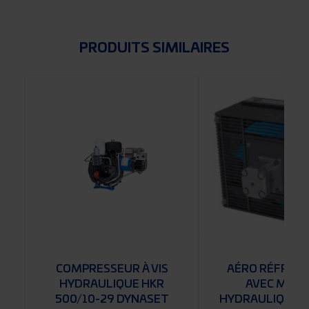
PRODUITS SIMILAIRES
S
COMPRESSEUR À VIS
AÉRO RÉFRIG
HYDRAULIQUE HKR
AVEC MOT
500/10-29 DYNASET
HYDRAULIQUE A