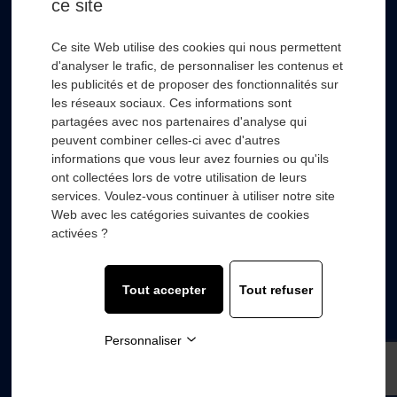
ce site
* Champs obligatoire
Ce site Web utilise des cookies qui nous permettent
d'analyser le trafic, de personnaliser les contenus et
les publicités et de proposer des fonctionnalités sur
les réseaux sociaux. Ces informations sont
partagées avec nos partenaires d'analyse qui
RSL HYDRO
+
peuvent combiner celles-ci avec d'autres
informations que vous leur avez fournies ou qu'ils
ont collectées lors de votre utilisation de leurs
FOURNISSEURS
+
services. Voulez-vous continuer à utiliser notre site
Web avec les catégories suivantes de cookies
SECTEURS D’ACTIVITÉS
+
activées ?
COMPOSANTS
+
Tout accepter
Tout refuser
© 2022 with
❤
by
Wooz’up agence de communication.
Personnaliser
Mentions légales
-
Politique de confidentialité
-
Plan du
site