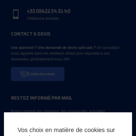
+33 (0)622 54 51 40
Téléphone portable
CONTACT & DEVIS
Une question ? Une demande de devis spéciale ?
Un consultant
vous rappelle dans les meilleurs délais pour répondre à vos
demandes, généralement sous 24h
Contactez-nous
RESTEZ INFORMÉ PAR MAIL
Restez informé des arrivages, des nouveautés, actualités...
Email *
Vos choix en matière de cookies sur