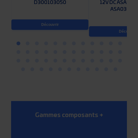
D300103050
12V DC ASA HY
ASA0367A
Découvrir
Découvrir
Gammes composants
+