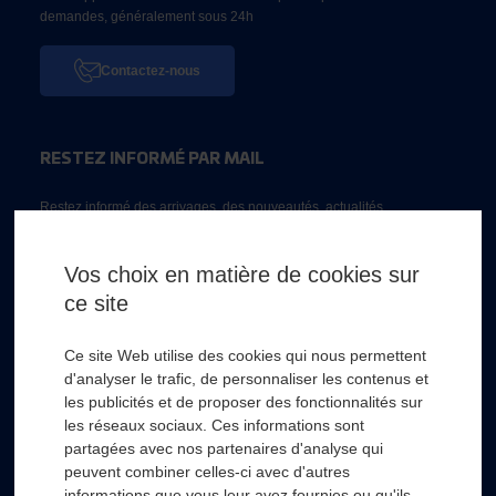
demandes, généralement sous 24h
Contactez-nous
RESTEZ INFORMÉ PAR MAIL
Restez informé des arrivages, des nouveautés, actualités...
Email *
Vos choix en matière de cookies sur
ce site
* Champs obligatoire
Ce site Web utilise des cookies qui nous permettent
d'analyser le trafic, de personnaliser les contenus et
les publicités et de proposer des fonctionnalités sur
les réseaux sociaux. Ces informations sont
partagées avec nos partenaires d'analyse qui
RSL HYDRO
+
peuvent combiner celles-ci avec d'autres
informations que vous leur avez fournies ou qu'ils