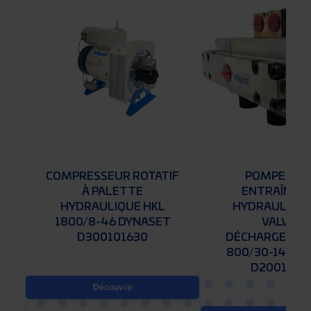
COMPRESSEUR ROTATIF
POMPE À EA
À PALETTE
ENTRAÎNEM
HYDRAULIQUE HKL
HYDRAULIQUE
Z
1800/8-46 DYNASET
VALVE D
D300101630
DÉCHARGEMEN
800/30-140 D
D2001025
Découvrir