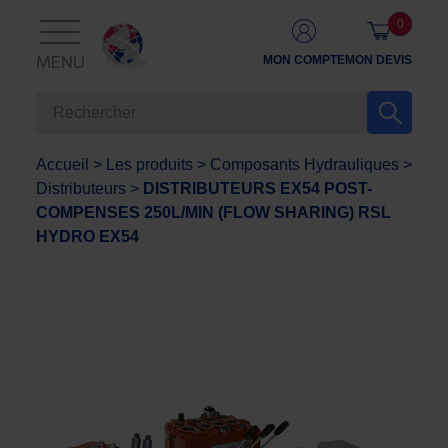
0
MON COMPTE
MON DEVIS
MENU
Accueil
>
Les produits
>
Composants Hydrauliques
>
Distributeurs
>
DISTRIBUTEURS EX54 POST-
COMPENSES 250L/MIN (FLOW SHARING) RSL
HYDRO EX54