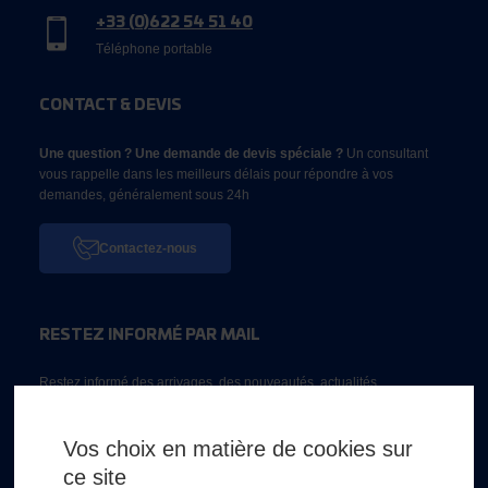
+33 (0)622 54 51 40
Téléphone portable
CONTACT & DEVIS
Une question ? Une demande de devis spéciale ?
Un consultant
vous rappelle dans les meilleurs délais pour répondre à vos
demandes, généralement sous 24h
Contactez-nous
RESTEZ INFORMÉ PAR MAIL
Restez informé des arrivages, des nouveautés, actualités...
Email *
Vos choix en matière de cookies sur
ce site