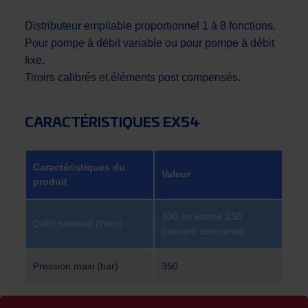
Distributeur empilable proportionnel 1 à 8 fonctions.
Pour pompe à débit variable ou pour pompe à débit
fixe.
Tiroirs calibrés et éléments post compensés.
CARACTÉRISTIQUES EX54
Caractéristiques du
Valeur
produit
300 en entrée 250
Débit nominal (l/min) :
élément compensé
Pression maxi (bar) :
350