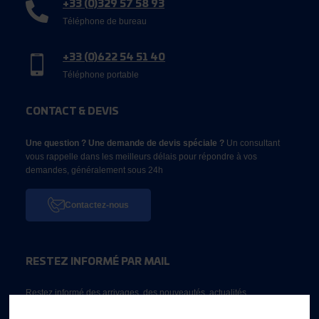
+33 (0)329 57 58 93
Téléphone de bureau
+33 (0)622 54 51 40
Téléphone portable
CONTACT & DEVIS
Une question ? Une demande de devis spéciale ?
Un consultant
vous rappelle dans les meilleurs délais pour répondre à vos
demandes, généralement sous 24h
Contactez-nous
RESTEZ INFORMÉ PAR MAIL
Restez informé des arrivages, des nouveautés, actualités...
Email *