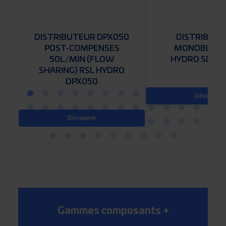
DISTRIBUTEUR DPX050
DISTRIBUT
N
POST-COMPENSES
MONOBLOCS
50L/MIN (FLOW
HYDRO SDM0
SHARING) RSL HYDRO
DPX050
Découvrir
Découvrir
Gammes composants
+