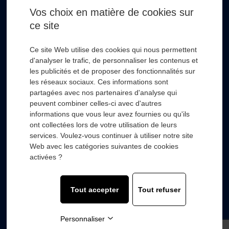
Vos choix en matière de cookies sur
ce site
* Champs obligatoire
Ce site Web utilise des cookies qui nous permettent
d'analyser le trafic, de personnaliser les contenus et
les publicités et de proposer des fonctionnalités sur
les réseaux sociaux. Ces informations sont
partagées avec nos partenaires d'analyse qui
RSL HYDRO
+
peuvent combiner celles-ci avec d'autres
informations que vous leur avez fournies ou qu'ils
ont collectées lors de votre utilisation de leurs
FOURNISSEURS
+
services. Voulez-vous continuer à utiliser notre site
Web avec les catégories suivantes de cookies
SECTEURS D’ACTIVITÉS
+
activées ?
COMPOSANTS
+
Tout accepter
Tout refuser
© 2022 with
❤
by
Wooz’up agence de communication.
Personnaliser
Mentions légales
-
Politique de confidentialité
-
Plan du