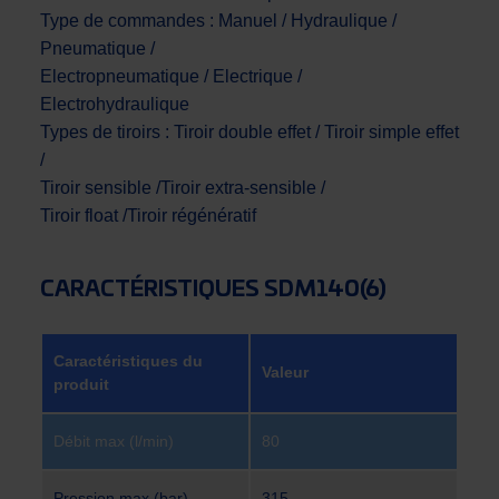
Type de commandes : Manuel / Hydraulique /
Pneumatique /
Electropneumatique / Electrique /
Electrohydraulique
Types de tiroirs : Tiroir double effet / Tiroir simple effet
/
Tiroir sensible /Tiroir extra-sensible /
Tiroir float /Tiroir régénératif
CARACTÉRISTIQUES SDM140(6)
Caractéristiques du
Valeur
produit
Débit max (l/min)
80
Pression max (bar)
315