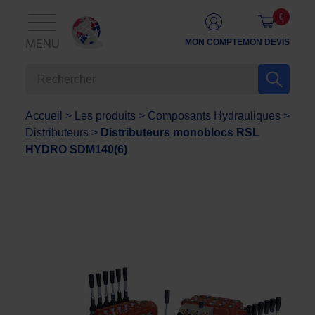
0
MON COMPTE
MON DEVIS
MENU
Accueil
>
Les produits
>
Composants Hydrauliques
>
Distributeurs
>
Distributeurs monoblocs RSL
HYDRO SDM140(6)