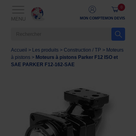
0
MON COMPTE
MON DEVIS
MENU
Accueil
>
Les produits
>
Construction / TP
>
Moteurs
à pistons
>
Moteurs à pistons Parker F12 ISO et
SAE PARKER F12-162-SAE