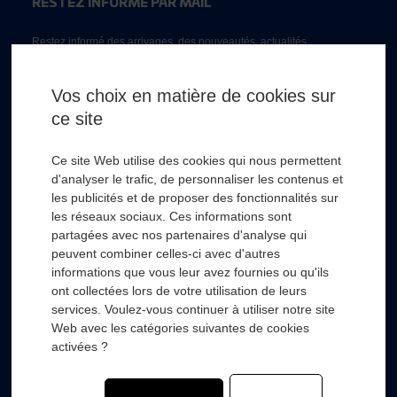
RESTEZ INFORMÉ PAR MAIL
Restez informé des arrivages, des nouveautés, actualités...
Email *
Vos choix en matière de cookies sur
ce site
* Champs obligatoire
Ce site Web utilise des cookies qui nous permettent
d'analyser le trafic, de personnaliser les contenus et
les publicités et de proposer des fonctionnalités sur
les réseaux sociaux. Ces informations sont
partagées avec nos partenaires d'analyse qui
RSL HYDRO
+
peuvent combiner celles-ci avec d'autres
informations que vous leur avez fournies ou qu'ils
ont collectées lors de votre utilisation de leurs
FOURNISSEURS
+
services. Voulez-vous continuer à utiliser notre site
Web avec les catégories suivantes de cookies
SECTEURS D’ACTIVITÉS
+
activées ?
COMPOSANTS
+