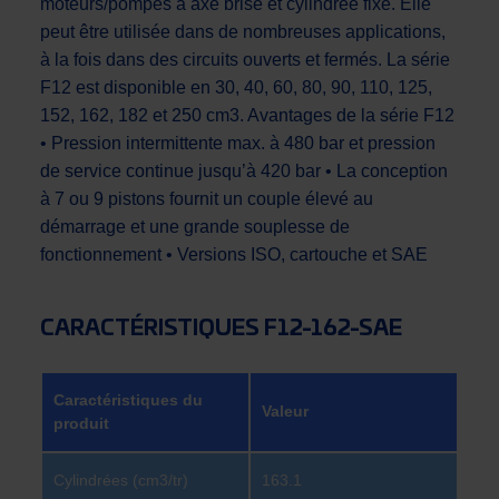
moteurs/pompes à axe brisé et cylindrée fixe. Elle
peut être utilisée dans de nombreuses applications,
à la fois dans des circuits ouverts et fermés. La série
F12 est disponible en 30, 40, 60, 80, 90, 110, 125,
152, 162, 182 et 250 cm3. Avantages de la série F12
• Pression intermittente max. à 480 bar et pression
de service continue jusqu’à 420 bar • La conception
à 7 ou 9 pistons fournit un couple élevé au
démarrage et une grande souplesse de
fonctionnement • Versions ISO, cartouche et SAE
CARACTÉRISTIQUES F12-162-SAE
Caractéristiques du
Valeur
produit
Cylindrées (cm3/tr)
163.1