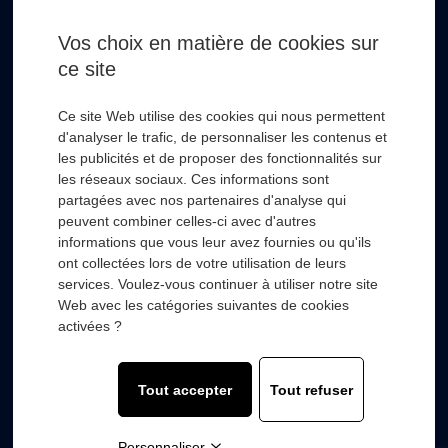
Email *
Vos choix en matière de cookies sur
ce site
* Champs obligatoire
Ce site Web utilise des cookies qui nous permettent
d'analyser le trafic, de personnaliser les contenus et
les publicités et de proposer des fonctionnalités sur
les réseaux sociaux. Ces informations sont
partagées avec nos partenaires d'analyse qui
RSL HYDRO
+
peuvent combiner celles-ci avec d'autres
informations que vous leur avez fournies ou qu'ils
ont collectées lors de votre utilisation de leurs
FOURNISSEURS
+
services. Voulez-vous continuer à utiliser notre site
Web avec les catégories suivantes de cookies
SECTEURS D’ACTIVITÉS
+
activées ?
COMPOSANTS
+
Tout accepter
Tout refuser
© 2022 with
❤
by
Wooz’up agence de communication.
Personnaliser