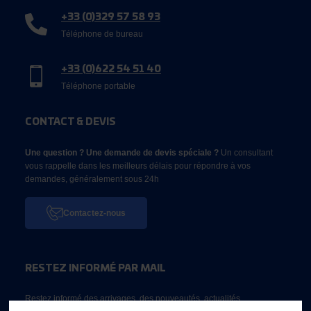
+33 (0)329 57 58 93
Téléphone de bureau
+33 (0)622 54 51 40
Téléphone portable
CONTACT & DEVIS
Une question ? Une demande de devis spéciale ?
Un consultant
vous rappelle dans les meilleurs délais pour répondre à vos
demandes, généralement sous 24h
Contactez-nous
RESTEZ INFORMÉ PAR MAIL
Restez informé des arrivages, des nouveautés, actualités...