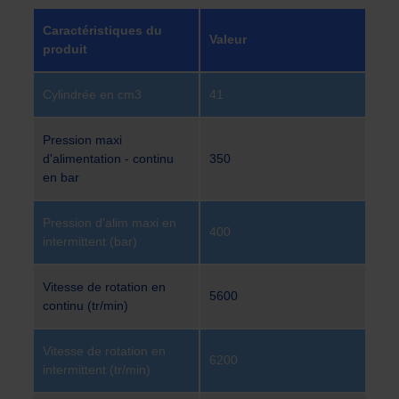
Caractéristiques du
Valeur
produit
Cylindrée en cm3
41
Pression maxi
d'alimentation - continu
350
en bar
Pression d'alim maxi en
400
intermittent (bar)
Vitesse de rotation en
5600
continu (tr/min)
Vitesse de rotation en
6200
intermittent (tr/min)