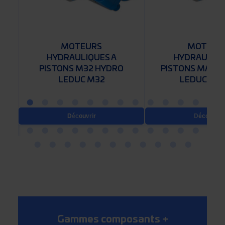
MOTEURS
MOTEUR
HYDRAULIQUES A
HYDRAULIQU
5
PISTONS M32 HYDRO
PISTONS MA16
LEDUC M32
LEDUC MA
Découvrir
Découvrir
Gammes composants
+