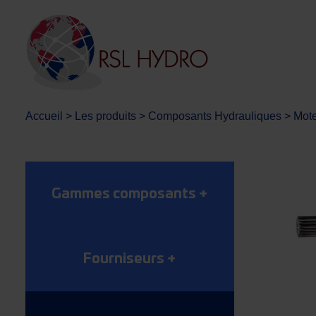
Accueil
>
Les produits
>
Composants Hydrauliques
>
Mote
Gammes composants
+
Fourniseurs
+