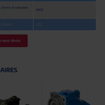
 (tr/min A cylindrée
6800
 (l/min)
331
à mon devis
LAIRES