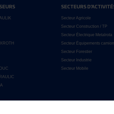
SEURS
SECTEURS D’ACTIVITÉ
AULIK
Secteur Agricole
Secteur Construction / TP
Secteur Électrique Metalrota
EXROTH
Secteur Équipements camion
Secteur Forestier
Secteur Industrie
EDUC
Secteur Mobile
RAULIC
TA
ENISON