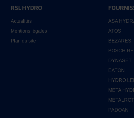
RSL HYDRO
FOURNIS
Actualités
ASA HYDR
Mentions légales
ATOS
Plan du site
BEZARES
BOSCH R
DYNASET
EATON
HYDRO L
META HYD
METALRO
PADOAN
PARKER
PARKER D