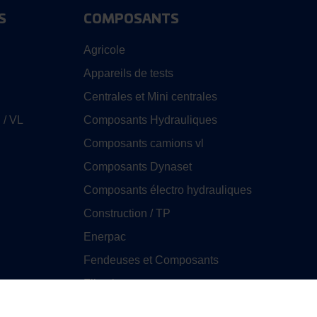
S
COMPOSANTS
Agricole
Appareils de tests
Centrales et Mini centrales
 / VL
Composants Hydrauliques
Composants camions vl
Composants Dynaset
Composants électro hydrauliques
Construction / TP
Enerpac
Fendeuses et Composants
Filtration
GHIM