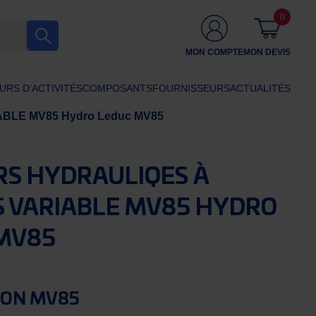
0
MON COMPTE
MON DEVIS
URS D’ACTIVITÉS
COMPOSANTS
FOURNISSEURS
ACTUALITÉS
BLE MV85 Hydro Leduc MV85
S HYDRAULIQES À
S VARIABLE MV85 HYDRO
MV85
ION MV85