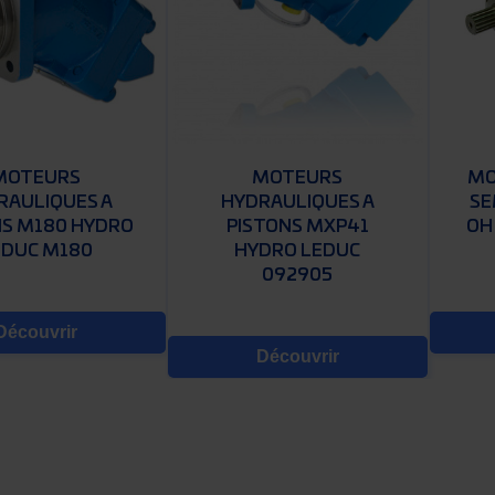
MOTEURS
MOTEURS
MO
RAULIQUES A
HYDRAULIQUES A
SE
NS M180 HYDRO
PISTONS MXP41
OH
EDUC M180
HYDRO LEDUC
092905
Découvrir
Découvrir