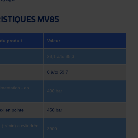
ISTIQUES MV85
 du produit
Valeur
28,1 à/to 85,3
0 à/to 59,7
imentation - en
400 bar
axi en pointe
450 bar
 (tr/min) a cylindrée
3900