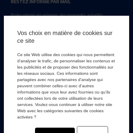
RESTEZ INFORMÉ PAR MAIL
Restez informé des arrivages, des nouveautés, actualités...
Email *
Vos choix en matière de cookies sur
ce site
* Champs obligatoire
Ce site Web utilise des cookies qui nous permettent
d'analyser le trafic, de personnaliser les contenus et
les publicités et de proposer des fonctionnalités sur
les réseaux sociaux. Ces informations sont
partagées avec nos partenaires d'analyse qui
RSL HYDRO
+
peuvent combiner celles-ci avec d'autres
informations que vous leur avez fournies ou qu'ils
ont collectées lors de votre utilisation de leurs
FOURNISSEURS
+
services. Voulez-vous continuer à utiliser notre site
Web avec les catégories suivantes de cookies
SECTEURS D’ACTIVITÉS
+
activées ?
COMPOSANTS
+