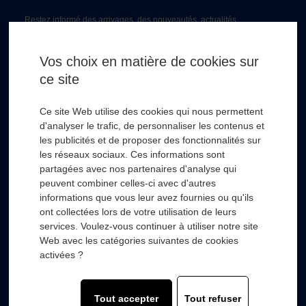
Restez informé des arrivages, des nouveautés, actualités...
Email *
Vos choix en matière de cookies sur
ce site
* Champs obligatoire
Ce site Web utilise des cookies qui nous permettent
d'analyser le trafic, de personnaliser les contenus et
les publicités et de proposer des fonctionnalités sur
les réseaux sociaux. Ces informations sont
partagées avec nos partenaires d'analyse qui
RSL HYDRO
+
peuvent combiner celles-ci avec d'autres
informations que vous leur avez fournies ou qu'ils
ont collectées lors de votre utilisation de leurs
FOURNISSEURS
+
services. Voulez-vous continuer à utiliser notre site
Web avec les catégories suivantes de cookies
SECTEURS D’ACTIVITÉS
+
activées ?
COMPOSANTS
+
Tout accepter
Tout refuser