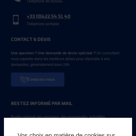
Téléphone de bureau
+33 (0)622 54 51 40
Téléphone portable
CONTACT & DEVIS
Une question ? Une demande de devis spéciale ?
Un consultant
vous rappelle dans les meilleurs délais pour répondre à vos
demandes, généralement sous 24h
Contactez-nous
RESTEZ INFORMÉ PAR MAIL
Restez informé des arrivages, des nouveautés, actualités...
Email *
Vos choix en matière de cookies sur