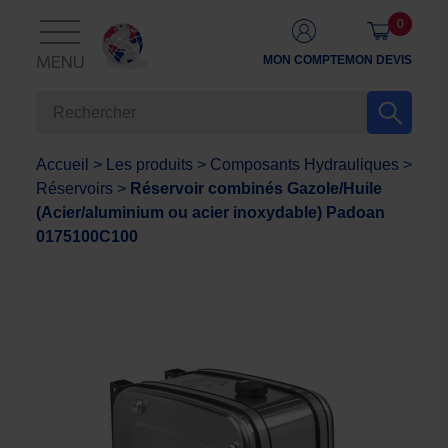
0
MON COMPTE
MON DEVIS
MENU
Accueil
>
Les produits
>
Composants Hydrauliques
>
Réservoirs
>
Réservoir combinés Gazole/Huile
(Acier/aluminium ou acier inoxydable) Padoan
0175100C100