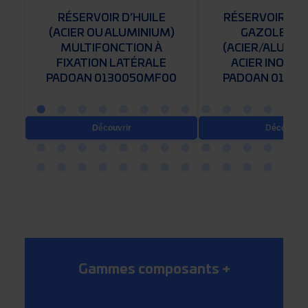
RÉSERVOIR D’HUILE
RÉSERVOIR CO
C
(ACIER OU ALUMINIUM)
GAZOLE/HU
N
MULTIFONCTION À
(ACIER/ALUMIN
FIXATION LATÉRALE
ACIER INOXYD
PADOAN 0130050MF00
PADOAN 01601
Découvrir
Découvrir
Gammes composants
+