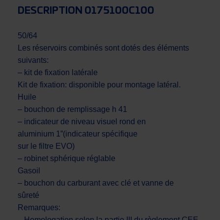
DESCRIPTION 0175100C100
50/64
Les réservoirs combinés sont dotés des éléments
suivants:
– kit de fixation latérale
Kit de fixation: disponible pour montage latéral.
Huile
– bouchon de remplissage h 41
– indicateur de niveau visuel rond en
aluminium 1”(indicateur spécifique
sur le filtre EVO)
– robinet sphérique réglable
Gasoil
– bouchon du carburant avec clé et vanne de
sûreté
Remarques:
– Homologation selon la partie III du règlement CEE-