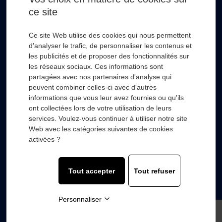
ce site
* Champs obligatoire
Ce site Web utilise des cookies qui nous permettent
d'analyser le trafic, de personnaliser les contenus et
les publicités et de proposer des fonctionnalités sur
les réseaux sociaux. Ces informations sont
partagées avec nos partenaires d'analyse qui
RSL HYDRO
+
peuvent combiner celles-ci avec d'autres
informations que vous leur avez fournies ou qu'ils
ont collectées lors de votre utilisation de leurs
FOURNISSEURS
+
services. Voulez-vous continuer à utiliser notre site
Web avec les catégories suivantes de cookies
SECTEURS D’ACTIVITÉS
+
activées ?
COMPOSANTS
+
Tout accepter
Tout refuser
© 2022 with
❤
by
Wooz’up agence de communication.
Personnaliser
Mentions légales
-
Politique de confidentialité
-
Plan du
site