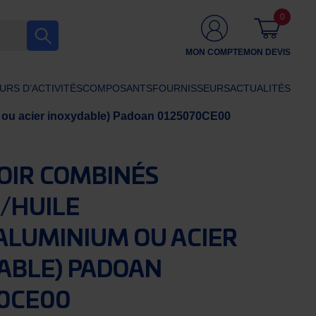
0
MON COMPTE
MON DEVIS
URS D’ACTIVITÉS
COMPOSANTS
FOURNISSEURS
ACTUALITÉS
m ou acier inoxydable) Padoan 0125070CE00
OIR COMBINÉS
/HUILE
/ALUMINIUM OU ACIER
ABLE) PADOAN
0CE00