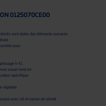
ION 0125070CE00
mbinés sont dotés des éléments suivants:
térale
sponible pour
plissage h 41
veau visuel rond en
cateur spécifique
ue réglable
urant avec clé et vanne de sûreté