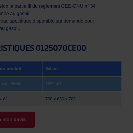
lon la partie III du règlement CEE-ONU n° 34
tinée au gasoil
iveau spécifique disponible sur demande pour
 au gasoil.
ISTIQUES 0125070CE00
 du produit
Valeur
Gazole/Huile
125/140
 x W
700 x 636 x 706
à mon devis