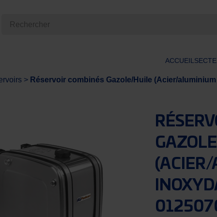
ACCUEIL
SECTE
rvoirs
>
Réservoir combinés Gazole/Huile (Acier/aluminiu
RÉSERV
GAZOLE
(ACIER
INOXYD
012507