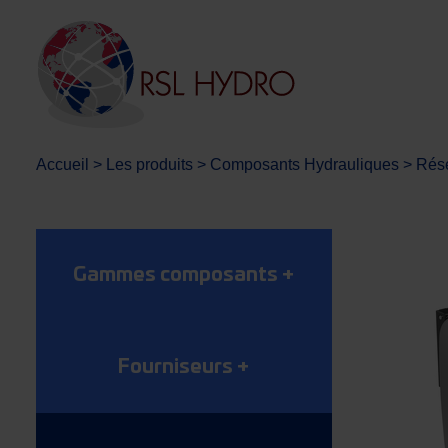
Accueil
>
Les produits
>
Composants Hydrauliques
>
Rése
Gammes composants
+
Fourniseurs
+