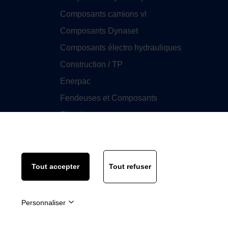
Composants camions vl
Composants Dynaset
Composants électro hydrauliques
Construction / TP
Enerpac
Fendeuses et Composants
Filtration
GHIM
Huile
Tout accepter
Tout refuser
Personnaliser