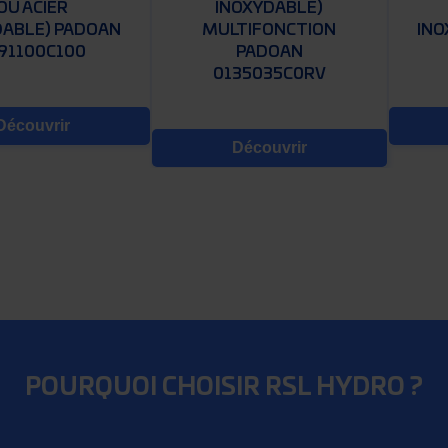
OU ACIER
INOXYDABLE)
DABLE) PADOAN
MULTIFONCTION
INO
91100C100
PADOAN
0135035C0RV
Découvrir
Découvrir
POURQUOI CHOISIR RSL HYDRO ?