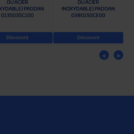
OU ACIER
OU ACIER
XYDABLE) PADOAN
INOXYDABLE) PADOAN
0135035C100
0380150CE00
Découvrir
Découvrir