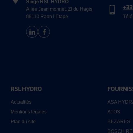
Siège RSL HYDRO
+33
Allée Jean monnet, ZI du Hagis
88110 Raon l’Etape
Télé
RSL HYDRO
FOURNIS
Actualités
ASA HYDR
Mentions légales
ATOS
Plan du site
BEZARES
BOSCH R