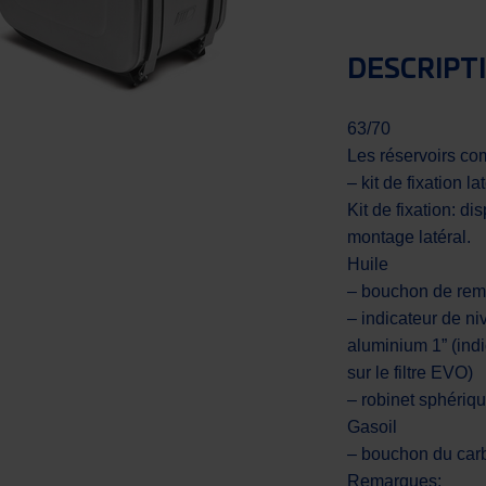
DESCRIPT
63/70
Les réservoirs co
– kit de fixation la
Kit de fixation: di
montage latéral.
Huile
– bouchon de rem
– indicateur de ni
aluminium 1” (indi
sur le filtre EVO)
– robinet sphériq
Gasoil
– bouchon du carb
Remarques: