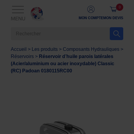
0
MON COMPTE
MON DEVIS
MENU
Accueil
>
Les produits
>
Composants Hydrauliques
>
Réservoirs
>
Réservoir d’huile parois latérales
(Acier/aluminium ou acier inoxydable) Classic
(RC) Padoan 0180115RC00