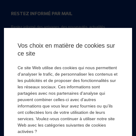
RESTEZ INFORMÉ PAR MAIL
Restez informé des arrivages, des nouveautés, actualités...
Email *
Vos choix en matière de cookies sur
ce site
* Champs obligatoire
Ce site Web utilise des cookies qui nous permettent
d'analyser le trafic, de personnaliser les contenus et
les publicités et de proposer des fonctionnalités sur
les réseaux sociaux. Ces informations sont
partagées avec nos partenaires d'analyse qui
RSL HYDRO
+
peuvent combiner celles-ci avec d'autres
informations que vous leur avez fournies ou qu'ils
ont collectées lors de votre utilisation de leurs
FOURNISSEURS
+
services. Voulez-vous continuer à utiliser notre site
Web avec les catégories suivantes de cookies
SECTEURS D’ACTIVITÉS
+
activées ?