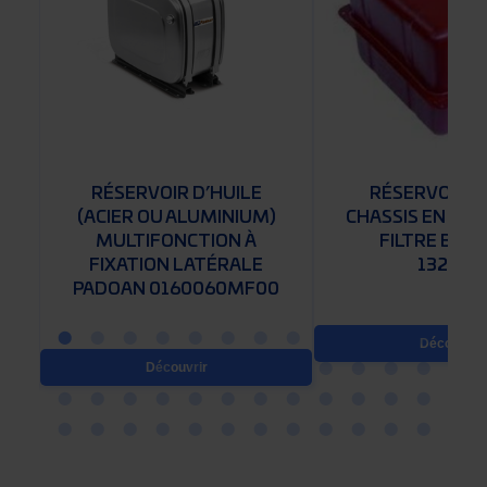
RÉSERVOIR D’HUILE
RÉSERVOIR I
)
(ACIER OU ALUMINIUM)
CHASSIS EN EPO
MULTIFONCTION À
FILTRE BEZ
FIXATION LATÉRALE
13250N
0
PADOAN 0160060MF00
Découvrir
Découvrir