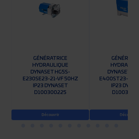
GÉNÉRATRICE
GÉNÉRATR
HYDRAULIQUE
HYDRAULI
DYNASET HG5S-
DYNASET HG
K
E230SE23-21-VF 50HZ
E400ST23-54-
IP23 DYNASET
IP23 DYNA
D100300225
D1003004
Découvrir
Découvrir