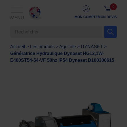
0
MON COMPTE
MON DEVIS
MENU
Accueil
>
Les produits
>
Agricole
>
DYNASET
>
Génératrice Hydraulique Dynaset HG12,1W-
E400ST54-54-VF 50hz IP54 Dynaset D100300615