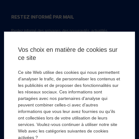
RESTEZ INFORMÉ PAR MAIL
Restez informé des arrivages, des nouveautés, actualités...
Email *
Vos choix en matière de cookies sur
ce site
* Champs obligatoire
Ce site Web utilise des cookies qui nous permettent
d'analyser le trafic, de personnaliser les contenus et
les publicités et de proposer des fonctionnalités sur
les réseaux sociaux. Ces informations sont
partagées avec nos partenaires d'analyse qui
RSL HYDRO
+
peuvent combiner celles-ci avec d'autres
informations que vous leur avez fournies ou qu'ils
ont collectées lors de votre utilisation de leurs
FOURNISSEURS
+
services. Voulez-vous continuer à utiliser notre site
Web avec les catégories suivantes de cookies
SECTEURS D’ACTIVITÉS
+
activées ?