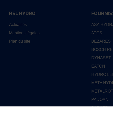
RSL HYDRO
FOURNIS
Actualités
ASA HYDR
Mentions légales
ATOS
Plan du site
BEZARES
BOSCH R
DYNASET
EATON
HYDRO L
META HYD
METALRO
PADOAN
PARKER