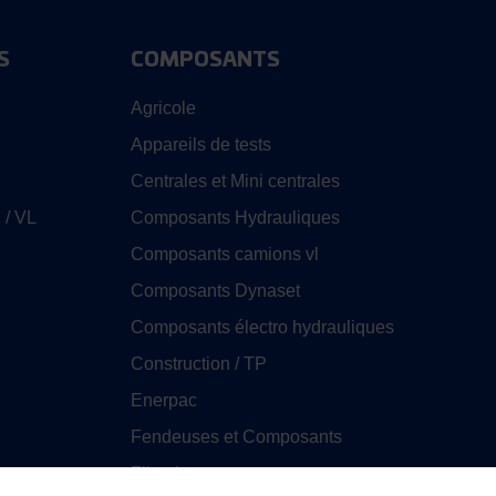
S
COMPOSANTS
Agricole
Appareils de tests
Centrales et Mini centrales
 / VL
Composants Hydrauliques
Composants camions vl
Composants Dynaset
Composants électro hydrauliques
Construction / TP
Enerpac
Fendeuses et Composants
Filtration