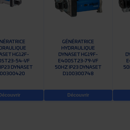
NÉRATRICE
GÉNÉRATRICE
DRAULIQUE
HYDRAULIQUE
ASET HG12F-
DYNASET HG19F-
D
0ST23-54-VF
E400ST23-79-VF
E
IP23 DYNASET
50HZ IP23 DYNASET
50
00300420
D100300748
Découvrir
Découvrir