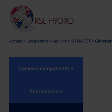
Accueil
>
Les produits
>
Agricole
>
DYNASET
>
Génératr
Gammes composants
+
Fourniseurs
+