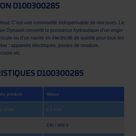
ION D100300285
partout. C’est une commodité indispensable de nos jours. Le
que Dynaset convertit la puissance hydraulique d’un engin
hicule ou d’un navire en électricité de qualité pour tous les
ier : appareils électriques, postes de soudure,
cours etc.
ISTIQUES D100300285
 du produit
Valeur
ie (KVA)
6,5 KVA
230 / 400 V