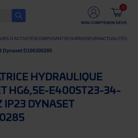
0
MON COMPTE
MON DEVIS
URS D’ACTIVITÉS
COMPOSANTS
FOURNISSEURS
ACTUALITÉS
23 Dynaset D100300285
TRICE HYDRAULIQUE
T HG6,5E-E400ST23-34-
Z IP23 DYNASET
0285