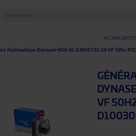
ACCUEIL
SECTE
ice Hydraulique Dynaset HG6,5E-E400ST23-34-VF 50hz IP
GÉNÉRA
DYNASE
VF 50H
D10030