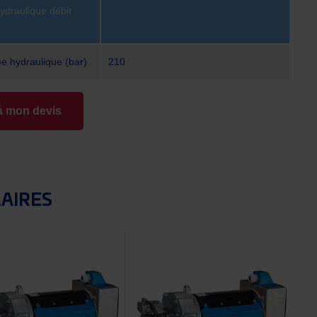
hydraulique débit
ée hydraulique (bar)
210
à mon devis
LAIRES