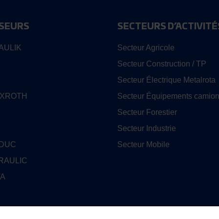
SEURS
SECTEURS D’ACTIVITÉ
AULIK
Secteur Agricole
Secteur Construction / TP
Secteur Électrique Metalrota
EXROTH
Secteur Équipements camion
Secteur Forestier
Secteur Industrie
EDUC
Secteur Mobile
RAULIC
TA