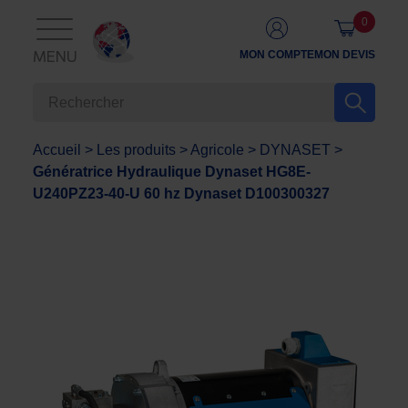
0
MON COMPTE
MON DEVIS
MENU
Accueil
>
Les produits
>
Agricole
>
DYNASET
>
Génératrice Hydraulique Dynaset HG8E-
U240PZ23-40-U 60 hz Dynaset D100300327