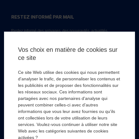
RESTEZ INFORMÉ PAR MAIL
Restez informé des arrivages, des nouveautés, actualités...
Email *
Vos choix en matière de cookies sur
ce site
* Champs obligatoire
Ce site Web utilise des cookies qui nous permettent
d'analyser le trafic, de personnaliser les contenus et
les publicités et de proposer des fonctionnalités sur
les réseaux sociaux. Ces informations sont
partagées avec nos partenaires d'analyse qui
RSL HYDRO
+
peuvent combiner celles-ci avec d'autres
informations que vous leur avez fournies ou qu'ils
ont collectées lors de votre utilisation de leurs
FOURNISSEURS
+
services. Voulez-vous continuer à utiliser notre site
Web avec les catégories suivantes de cookies
SECTEURS D’ACTIVITÉS
+
activées ?