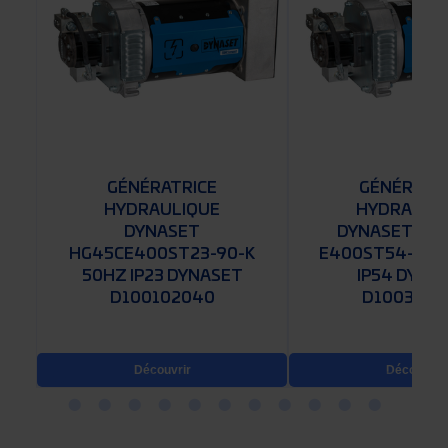
GÉNÉRATRICE
GÉNÉRATR
HYDRAULIQUE
HYDRAULI
DYNASET
DYNASET HG1
HG45CE400ST23-90-K
E400ST54-49-
50HZ IP23 DYNASET
IP54 DYNA
D100102040
D1003005
Découvrir
Découvrir