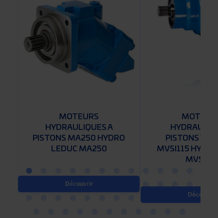
MOTEURS
MOTEUR
HYDRAULIQUES A
HYDRAULIQ
O
PISTONS MA250 HYDRO
PISTONS VAR
LEDUC MA250
MVSI115 HYDRO
MVSI115
Découvrir
Découvrir