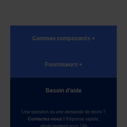
Gammes composants
+
Fourniseurs
+
Besoin d’aide
Une question ou une demande de devis ?
Contactez-nous !
Réponse rapide,
généralement sous 24h