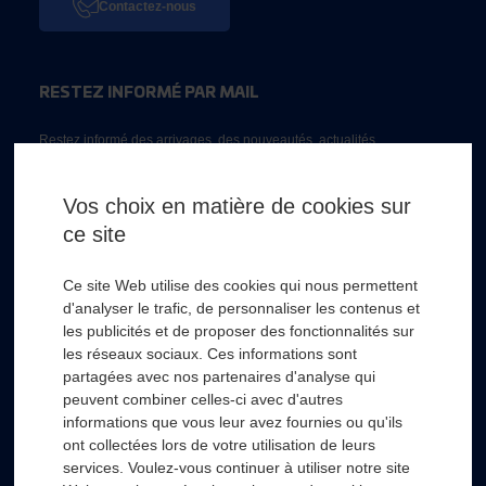
Contactez-nous
RESTEZ INFORMÉ PAR MAIL
Restez informé des arrivages, des nouveautés, actualités...
Email *
Vos choix en matière de cookies sur
ce site
* Champs obligatoire
Ce site Web utilise des cookies qui nous permettent
d'analyser le trafic, de personnaliser les contenus et
les publicités et de proposer des fonctionnalités sur
les réseaux sociaux. Ces informations sont
partagées avec nos partenaires d'analyse qui
RSL HYDRO
+
peuvent combiner celles-ci avec d'autres
informations que vous leur avez fournies ou qu'ils
ont collectées lors de votre utilisation de leurs
FOURNISSEURS
+
services. Voulez-vous continuer à utiliser notre site