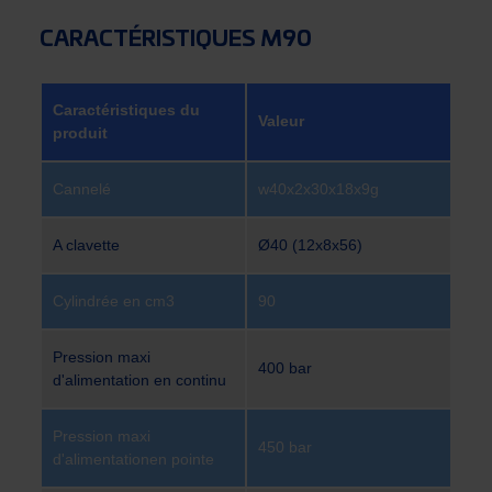
CARACTÉRISTIQUES M90
Caractéristiques du
Valeur
produit
Cannelé
w40x2x30x18x9g
A clavette
Ø40 (12x8x56)
Cylindrée en cm3
90
Pression maxi
400 bar
d'alimentation en continu
Pression maxi
450 bar
d'alimentationen pointe