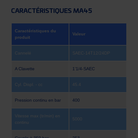
CARACTÉRISTIQUES MA45
Caractéristiques du
Valeur
produit
Cannelé
SAEC-14T12/24DP
A Clavette
1’1/4-SAEC
Cyl. Displ. - cc
45.4
Pression continu en bar
400
Vitesse max (tr/min) en
5000
continu