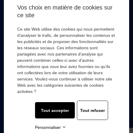
Vos choix en matière de cookies sur
ce site
* Champs obligatoire
Ce site Web utilise des cookies qui nous permettent
d'analyser le trafic, de personnaliser les contenus et
les publicités et de proposer des fonctionnalités sur
les réseaux sociaux. Ces informations sont
partagées avec nos partenaires d'analyse qui
RSL HYDRO
+
peuvent combiner celles-ci avec d'autres
informations que vous leur avez fournies ou qu'ils
ont collectées lors de votre utilisation de leurs
FOURNISSEURS
+
services. Voulez-vous continuer à utiliser notre site
Web avec les catégories suivantes de cookies
SECTEURS D’ACTIVITÉS
+
activées ?
COMPOSANTS
+
Tout accepter
Tout refuser
© 2022 with
❤
by
Wooz’up agence de communication.
Personnaliser
Mentions légales
-
Politique de confidentialité
-
Plan du