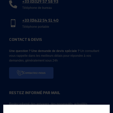
+33 (0)329 57 58 93
Téléphone de bureau
+33 (0)622 54 51 40
Téléphone portable
CONTACT & DEVIS
Une question ? Une demande de devis spéciale ?
Un consultant
vous rappelle dans les meilleurs délais pour répondre à vos
demandes, généralement sous 24h
Contactez-nous
RESTEZ INFORMÉ PAR MAIL
Restez informé des arrivages, des nouveautés, actualités...
Email *