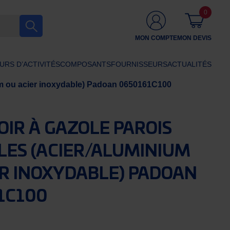
0
MON COMPTE
MON DEVIS
URS D’ACTIVITÉS
COMPOSANTS
FOURNISSEURS
ACTUALITÉS
ium ou acier inoxydable) Padoan 0650161C100
OIR À GAZOLE PAROIS
LES (ACIER/ALUMINIUM
ER INOXYDABLE) PADOAN
1C100