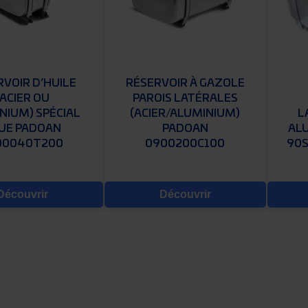
VOIR D’HUILE
RÉSERVOIR À GAZOLE
(ACIER OU
PAROIS LATÉRALES
NIUM) SPÉCIAL
(ACIER/ALUMINIUM)
L
UE PADOAN
PADOAN
AL
00040T200
0900200C100
90
Découvrir
Découvrir