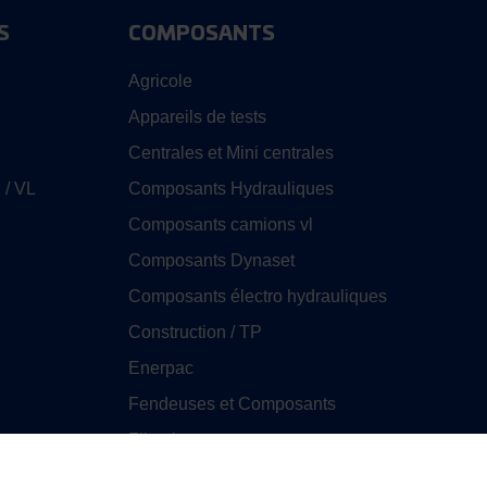
S
COMPOSANTS
Agricole
Appareils de tests
Centrales et Mini centrales
 / VL
Composants Hydrauliques
Composants camions vl
Composants Dynaset
Composants électro hydrauliques
Construction / TP
Enerpac
Fendeuses et Composants
Filtration
GHIM