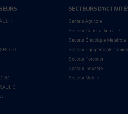
SEURS
SECTEURS D’ACTIVITÉ
AULIK
Secteur Agricole
Secteur Construction / TP
Secteur Électrique Metalrota
EXROTH
Secteur Équipements camion
Secteur Forestier
Secteur Industrie
EDUC
Secteur Mobile
RAULIC
TA
ENISON