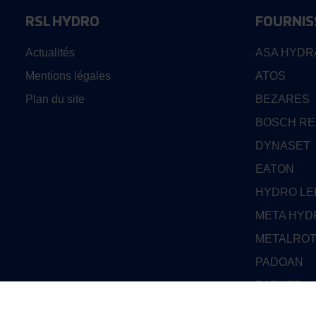
RSL HYDRO
FOURNIS
Actualités
ASA HYDR
Mentions légales
ATOS
Plan du site
BEZARES
BOSCH R
DYNASET
EATON
HYDRO L
META HYD
METALRO
PADOAN
PARKER
PARKER D