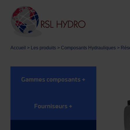
Accueil
>
Les produits
>
Composants Hydrauliques
>
Rése
Gammes composants
+
Fourniseurs
+