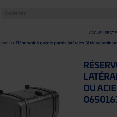
ACCUEIL
SECTE
rvoirs
>
Réservoir à gazole parois latérales (Acier/alumin
RÉSERV
LATÉRA
OU ACI
065016