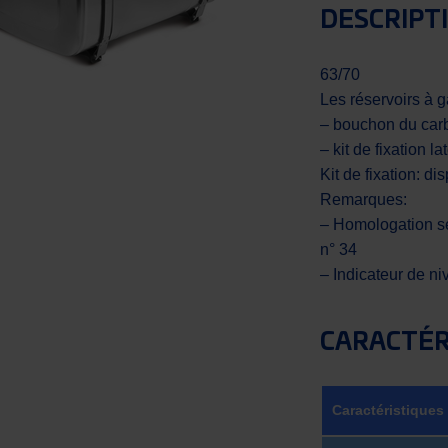
DESCRIPT
63/70
Les réservoirs à g
– bouchon du carb
– kit de fixation la
Kit de fixation: d
Remarques:
– Homologation se
n° 34
– Indicateur de n
CARACTÉR
Caractéristiques