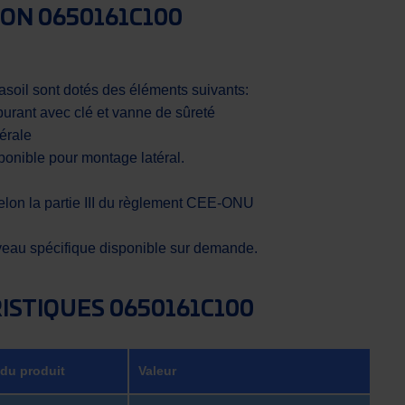
ION 0650161C100
asoil sont dotés des éléments suivants:
urant avec clé et vanne de sûreté
térale
isponible pour montage latéral.
lon la partie III du règlement CEE-ONU
iveau spécifique disponible sur demande.
ISTIQUES 0650161C100
 du produit
Valeur