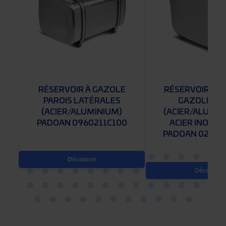
RÉSERVOIR À GAZOLE
RÉSERVOIR CO
PAROIS LATÉRALES
GAZOLE/HU
(ACIER/ALUMINIUM)
(ACIER/ALUMIN
0
PADOAN 0960211C100
ACIER INOXYD
PADOAN 02801
Découvrir
Découvrir