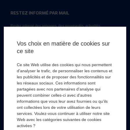
RESTEZ INFORMÉ PAR MAIL
Restez informé des arrivages, des nouveautés, actualités...
Email *
Vos choix en matière de cookies sur
ce site
* Champs obligatoire
Ce site Web utilise des cookies qui nous permettent
d'analyser le trafic, de personnaliser les contenus et
les publicités et de proposer des fonctionnalités sur
les réseaux sociaux. Ces informations sont
partagées avec nos partenaires d'analyse qui
RSL HYDRO
+
peuvent combiner celles-ci avec d'autres
informations que vous leur avez fournies ou qu'ils
ont collectées lors de votre utilisation de leurs
FOURNISSEURS
+
services. Voulez-vous continuer à utiliser notre site
Web avec les catégories suivantes de cookies
SECTEURS D’ACTIVITÉS
+
activées ?