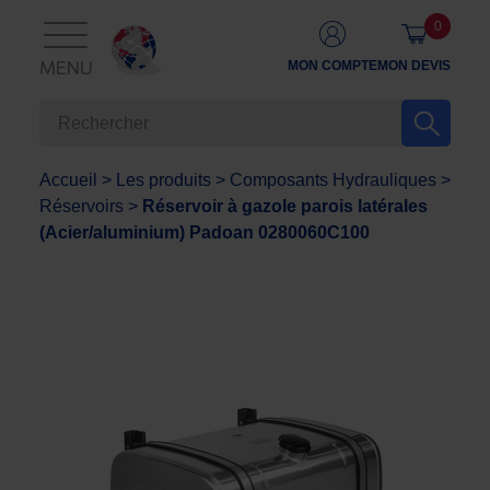
0
MON COMPTE
MON DEVIS
MENU
Accueil
>
Les produits
>
Composants Hydrauliques
>
Réservoirs
>
Réservoir à gazole parois latérales
(Acier/aluminium) Padoan 0280060C100