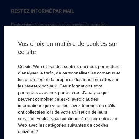
RESTEZ INFORMÉ PAR MAIL
Restez informé des arrivages, des nouveautés, actualités...
Email *
Vos choix en matière de cookies sur
ce site
* Champs obligatoire
Ce site Web utilise des cookies qui nous permettent
d'analyser le trafic, de personnaliser les contenus et
les publicités et de proposer des fonctionnalités sur
les réseaux sociaux. Ces informations sont
partagées avec nos partenaires d'analyse qui
RSL HYDRO
+
peuvent combiner celles-ci avec d'autres
informations que vous leur avez fournies ou qu'ils
ont collectées lors de votre utilisation de leurs
FOURNISSEURS
+
services. Voulez-vous continuer à utiliser notre site
Web avec les catégories suivantes de cookies
SECTEURS D’ACTIVITÉS
+
activées ?