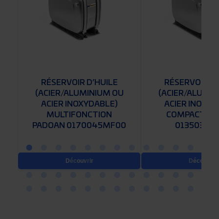
RÉSERVOIR D’HUILE
RÉSERVOIR D’
U
(ACIER/ALUMINIUM OU
(ACIER/ALUMIN
ACIER INOXYDABLE)
ACIER INOXYD
MULTIFONCTION
COMPACT PA
0
PADOAN 0170045MF00
0135035R
Découvrir
Découvrir