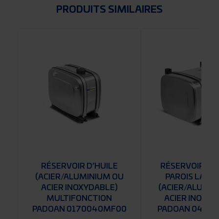
PRODUITS SIMILAIRES
RÉSERVOIR D’HUILE
RÉSERVOIR À 
(ACIER/ALUMINIUM OU
PAROIS LATÉ
U
ACIER INOXYDABLE)
(ACIER/ALUMIN
MULTIFONCTION
ACIER INOXYD
V
PADOAN 0170040MF00
PADOAN 04001