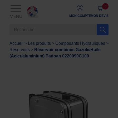
0
MON COMPTE
MON DEVIS
MENU
Accueil
>
Les produits
>
Composants Hydrauliques
>
Réservoirs
>
Réservoir combinés Gazole/Huile
(Acier/aluminium) Padoan 0220090C100