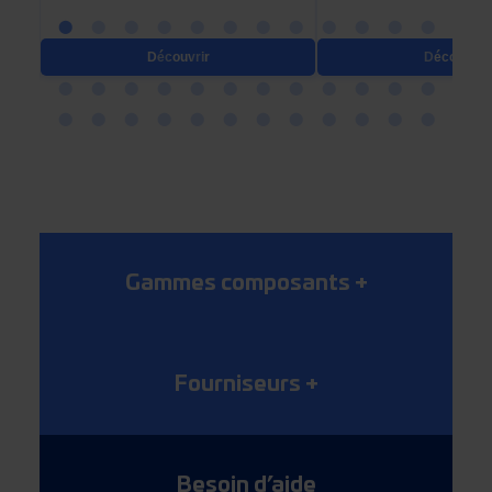
Découvrir
Découvrir
Gammes composants
+
Fourniseurs
+
Besoin d’aide