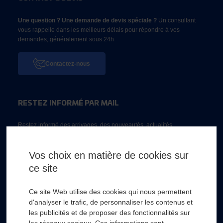
Une question ? Une demande de devis spéciale ?
Un consultant
vous rappelle dans les meilleurs délais pour répondre à vos
demandes, généralement sous 24h
Contactez-nous
RESTEZ INFORMÉ PAR MAIL
Restez informé des arrivages, des nouveautés, actualités...
Email *
Vos choix en matière de cookies sur
ce site
* Champs obligatoire
Ce site Web utilise des cookies qui nous permettent
d'analyser le trafic, de personnaliser les contenus et
les publicités et de proposer des fonctionnalités sur