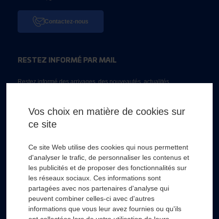
Contactez-nous
RESTEZ INFORMÉ PAR MAIL
Restez informé des arrivages, des nouveautés, actualités...
Email *
Vos choix en matière de cookies sur
ce site
* Champs obligatoire
Ce site Web utilise des cookies qui nous permettent
d'analyser le trafic, de personnaliser les contenus et
les publicités et de proposer des fonctionnalités sur
les réseaux sociaux. Ces informations sont
partagées avec nos partenaires d'analyse qui
RSL HYDRO
+
peuvent combiner celles-ci avec d'autres
informations que vous leur avez fournies ou qu'ils