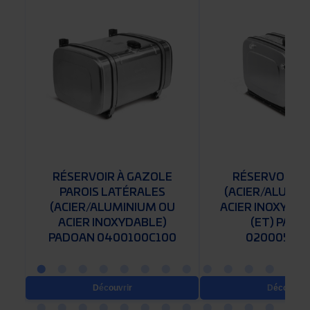
RÉSERVOIR À GAZOLE
RÉSERVOIR D’
U
PAROIS LATÉRALES
(ACIER/ALUMIN
(ACIER/ALUMINIUM OU
ACIER INOXYDAB
ACIER INOXYDABLE)
(ET) PADO
0
PADOAN 0400100C100
0200050E
Découvrir
Découvrir