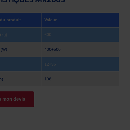
ISTIQUES MR200S
 du produit
Valeur
(kg)
600
 (W)
400÷500
12÷96
m)
198
à mon devis