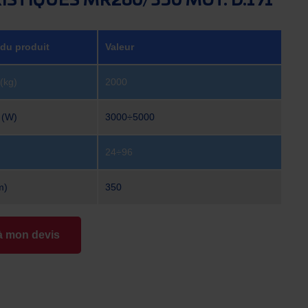
ISTIQUES MR260/350 MOT. D.191
 du produit
Valeur
(kg)
2000
 (W)
3000÷5000
24÷96
m)
350
à mon devis