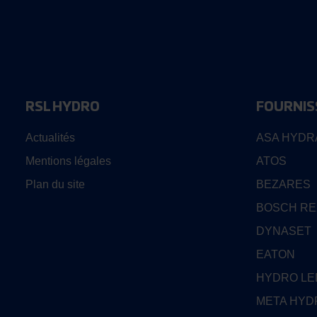
RSL HYDRO
FOURNIS
Actualités
ASA HYDR
Mentions légales
ATOS
Plan du site
BEZARES
BOSCH R
DYNASET
EATON
HYDRO L
META HYD