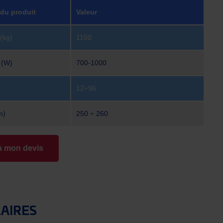
 du produit
Valeur
(kg)
1150
 (W)
700-1000
12÷96
m)
250 ÷ 260
à mon devis
LAIRES