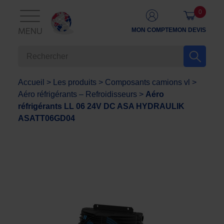
0
MON COMPTE
MON DEVIS
MENU
Accueil
>
Les produits
>
Composants camions vl
>
Aéro réfrigérants – Refroidisseurs
>
Aéro
réfrigérants LL 06 24V DC ASA HYDRAULIK
ASATT06GD04