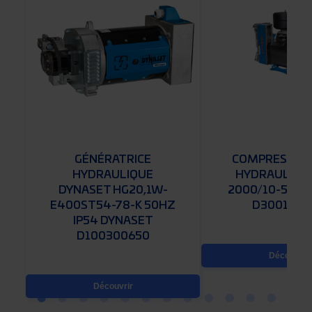
GÉNÉRATRICE
COMPRESSEUR 
M
HYDRAULIQUE
HYDRAULIQU
-
DYNASET HG20,1W-
2000/10-53 D
E400ST54-78-K 50HZ
D3001032
IP54 DYNASET
D100300650
Découvrir
Découvrir