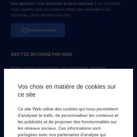
Une question ? Une demande de devis spéciale ?
Un consultant
vous rappelle dans les meilleurs délais pour répondre à vos
demandes, généralement sous 24h
Contactez-nous
RESTEZ INFORMÉ PAR MAIL
Restez informé des arrivages, des nouveautés, actualités...
Email *
Vos choix en matière de cookies sur
ce site
* Champs obligatoire
Ce site Web utilise des cookies qui nous permettent
d'analyser le trafic, de personnaliser les contenus et
les publicités et de proposer des fonctionnalités sur
les réseaux sociaux. Ces informations sont
partagées avec nos partenaires d'analyse qui