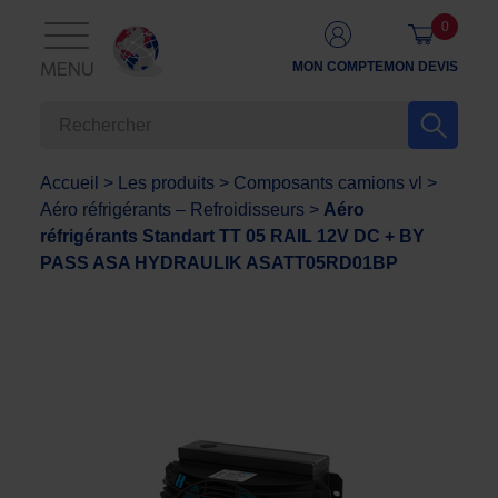
0
MON COMPTE
MON DEVIS
MENU
Accueil
>
Les produits
>
Composants camions vl
>
Aéro réfrigérants – Refroidisseurs
>
Aéro
réfrigérants Standart TT 05 RAIL 12V DC + BY
PASS ASA HYDRAULIK ASATT05RD01BP