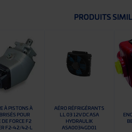
PRODUITS SIMI
 À PISTONS À
AÉRO RÉFRIGÉRANTS
BRISÉS POUR
LL 03 12V DC ASA
ENG
E DE FORCE F2
HYDRAULIK
B
R F2-42/42-L
ASA0034GD01