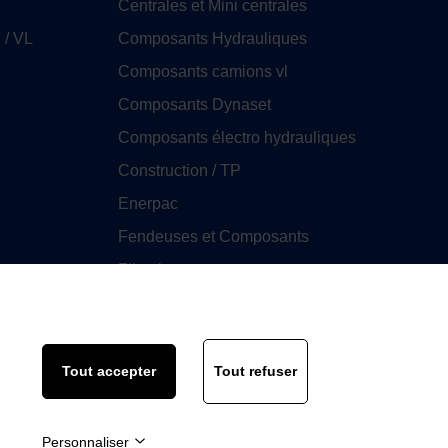
Centrales et Mini centrales
 / VL
Composants Hydrauliques
Composants camions vl
Composants Dynaset
Composants électro hydrauliques
Construction / TP
Enerpac
Fendeuses et Composants
Filtration
GHIM
Huile
Tout accepter
Tout refuser
Personnaliser