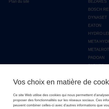
Plan du site
BEZARES
BOSCH R
DYNASET
EATON
HYDRO L
META HYD
METALRO
PADOAN
PARKER
PARKER D
Vos choix en matière de cooki
RSL HYDR
WHITE HO
Ce site Web utilise des cookies qui nous permettent d'analyser l
proposer des fonctionnalités sur les réseaux sociaux. Ces inf
peuvent combiner celles-ci avec d'autres informations que vous 