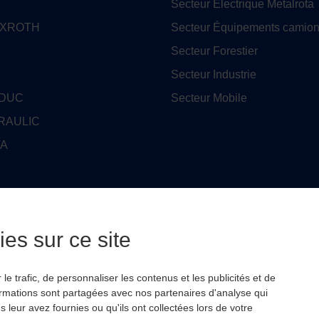
Secteur Électrique Metalrota
EXROTH
Secteur Équipements camion
Secteur Forestier
Secteur Industrie
EDUC
Secteur Mobile
RAULIC
TA
ENISON
es sur ce site
O
USE PRODUCTS
e trafic, de personnaliser les contenus et les publicités et de
ormations sont partagées avec nos partenaires d'analyse qui
leur avez fournies ou qu'ils ont collectées lors de votre