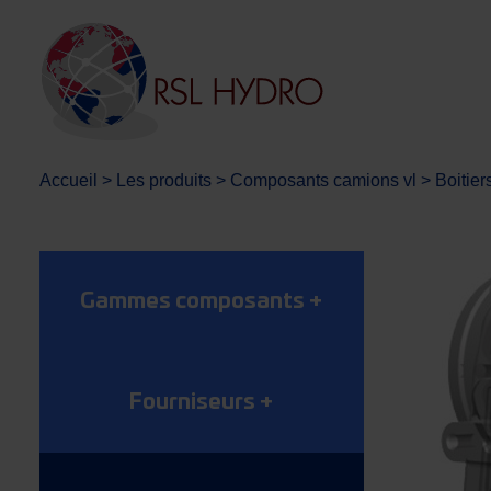
Accueil
>
Les produits
>
Composants camions vl
>
Boitier
Gammes composants
+
Fourniseurs
+