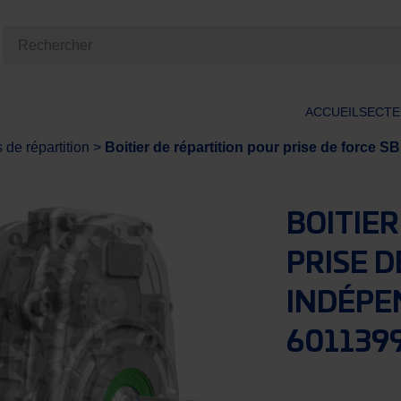
ACCUEIL
SECTE
s de répartition
>
Boitier de répartition pour prise de force
BOITIER
PRISE D
INDÉPE
601139