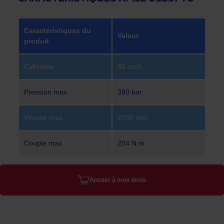
Caractéristiques du
Valeur
produit
Cylindrée
32 cm3
Pression max
380 bar
Vitesse max
2700 rpm
Couple max
204 N.m
Ajouter à mon devis