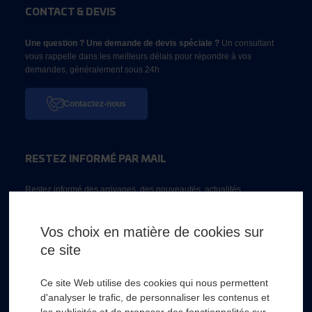
CONTACT & DEVIS
Une question ? Une demande de devis spéciale ?
Un consultant
vous rappelle dans les meilleurs délais pour répondre à vos
demandes, généralement sous 24h
Contactez-nous
RESTEZ INFORMÉ PAR MAIL
Restez informé des arrivages, des nouveautés, actualités...
Email *
Vos choix en matière de cookies sur
ce site
* Champs obligatoire
Ce site Web utilise des cookies qui nous permettent
d'analyser le trafic, de personnaliser les contenus et