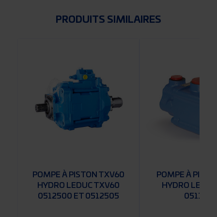
PRODUITS SIMILAIRES
0
POMPE À PISTON TXV60
POMPE À PISTO
HYDRO LEDUC TXV60
HYDRO LEDUC
0512500 ET 0512505
0511520