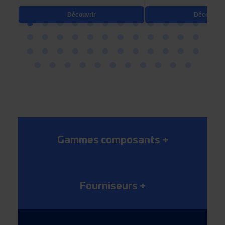
Découvrir
Découvrir
Gammes composants
+
Fourniseurs
+