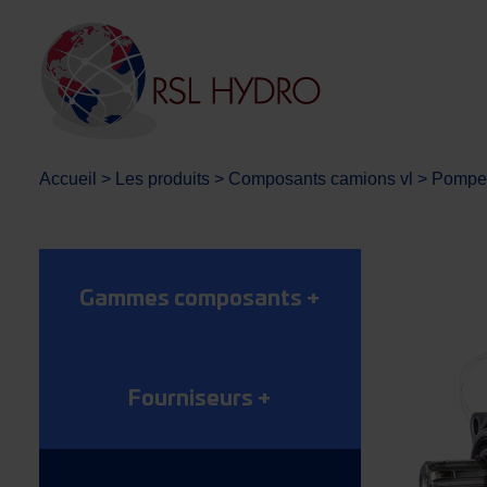
Accueil
>
Les produits
>
Composants camions vl
>
Pompes
Gammes composants
+
Fourniseurs
+