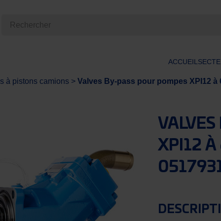
ACCUEIL
SECTE
 à pistons camions
>
Valves By-pass pour pompes XPI12 à
VALVES
XPI12 À
051793
DESCRIPTI