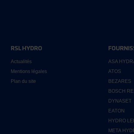
RSL HYDRO
FOURNIS
Actualités
ASA HYDR
Mentions légales
ATOS
Plan du site
BEZARES
BOSCH R
DYNASET
EATON
HYDRO L
META HYD