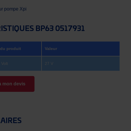
ur pompe Xpi
ISTIQUES BP63 0517931
 du produit
Valeur
 Volt
27 V
à mon devis
LAIRES