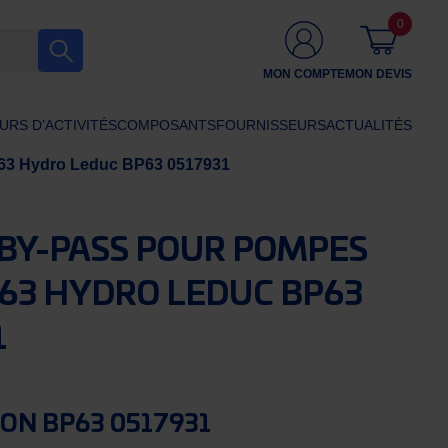
0
MON COMPTE
MON DEVIS
URS D’ACTIVITÉS
COMPOSANTS
FOURNISSEURS
ACTUALITÉS
 63 Hydro Leduc BP63 0517931
 BY-PASS POUR POMPES
 63 HYDRO LEDUC BP63
1
ON BP63 0517931