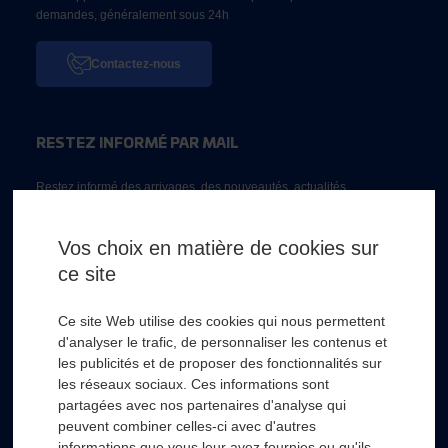
demandes, généralement sous 24h
Contactez-nous
RESTEZ INFORMÉ PAR MAIL
Restez informé des arrivages, des nouveautés, actualités...
Email *
Vos choix en matière de cookies sur
ce site
* Champs obligatoire
Ce site Web utilise des cookies qui nous permettent
d'analyser le trafic, de personnaliser les contenus et
les publicités et de proposer des fonctionnalités sur
les réseaux sociaux. Ces informations sont
partagées avec nos partenaires d'analyse qui
RSL HYDRO
+
peuvent combiner celles-ci avec d'autres
informations que vous leur avez fournies ou qu'ils