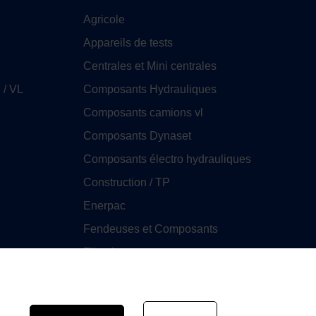
Agricole
Appareils de tests
Centrales et Mini centrales
 / VL
Composants Hydrauliques
Composants camions vl
Composants Dynaset
Composants électro hydrauliques
Construction / TP
Enerpac
Fendeuses et Composants
Filtration
GHIM
Huile