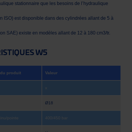
ulique stationnaire que les besoins de l’hydraulique
n ISO) est disponible dans des cylindrées allant de 5 à
ion SAE) existe en modèles allant de 12 à 180 cm3/tr.
ISTIQUES W5
 du produit
Valeur
x
Ø18
inu/pointe
400/450 bar