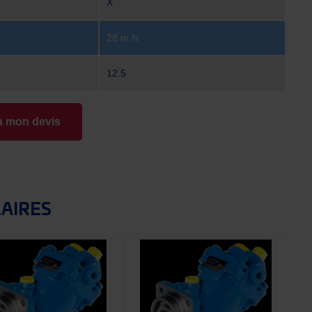
X
28 m.N
12.5
à mon devis
LAIRES