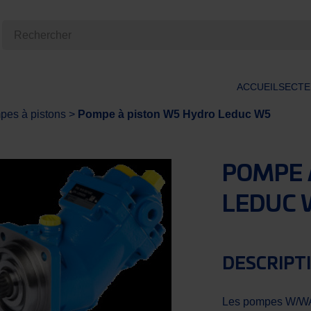
ACCUEIL
SECTE
es à pistons
>
Pompe à piston W5 Hydro Leduc W5
POMPE 
LEDUC 
DESCRIPT
Les pompes W/WA o