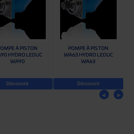
POMPE À PISTON
POMPE À PISTON
90 HYDRO LEDUC
WA63 HYDRO LEDUC
WA90
WA63
Découvrir
Découvrir