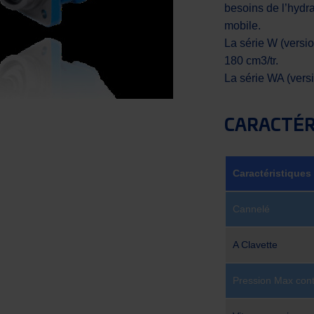
besoins de l’hydra
mobile.
La série W (versio
180 cm3/tr.
La série WA (vers
CARACTÉR
Caractéristiques
Cannelé
A Clavette
Pression Max cont