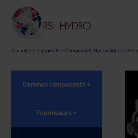
Accueil
>
Les produits
>
Composants Hydrauliques
>
Pomp
Gammes composants
+
Fourniseurs
+