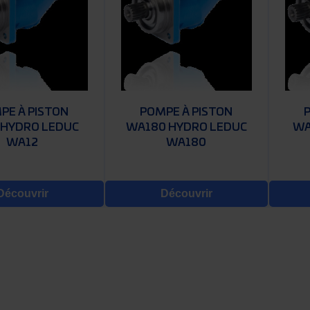
PE À PISTON
POMPE À PISTON
 HYDRO LEDUC
WA180 HYDRO LEDUC
WA
WA12
WA180
Découvrir
Découvrir