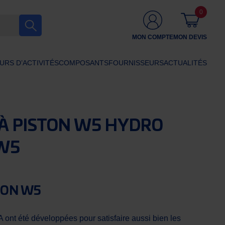
0
MON COMPTE
MON DEVIS
URS D’ACTIVITÉS
COMPOSANTS
FOURNISSEURS
ACTUALITÉS
À PISTON W5 HYDRO
W5
ION W5
nt été développées pour satisfaire aussi bien les