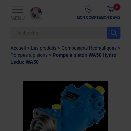
0
MON COMPTE
MON DEVIS
MENU
Accueil
>
Les produits
>
Composants Hydrauliques
>
Pompes à pistons
>
Pompe à piston WA50 Hydro
Leduc WA50