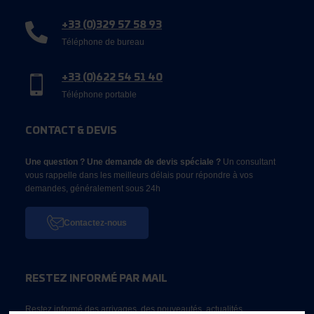
+33 (0)329 57 58 93
Téléphone de bureau
+33 (0)622 54 51 40
Téléphone portable
CONTACT & DEVIS
Une question ? Une demande de devis spéciale ?
Un consultant
vous rappelle dans les meilleurs délais pour répondre à vos
demandes, généralement sous 24h
Contactez-nous
RESTEZ INFORMÉ PAR MAIL
Restez informé des arrivages, des nouveautés, actualités...