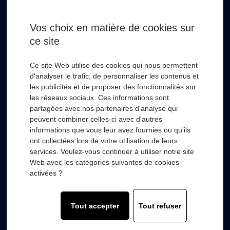
Email *
Vos choix en matière de cookies sur
ce site
* Champs obligatoire
Ce site Web utilise des cookies qui nous permettent
d'analyser le trafic, de personnaliser les contenus et
les publicités et de proposer des fonctionnalités sur
les réseaux sociaux. Ces informations sont
partagées avec nos partenaires d'analyse qui
RSL HYDRO
+
peuvent combiner celles-ci avec d'autres
informations que vous leur avez fournies ou qu'ils
ont collectées lors de votre utilisation de leurs
FOURNISSEURS
+
services. Voulez-vous continuer à utiliser notre site
Web avec les catégories suivantes de cookies
SECTEURS D’ACTIVITÉS
+
activées ?
COMPOSANTS
+
Tout accepter
Tout refuser