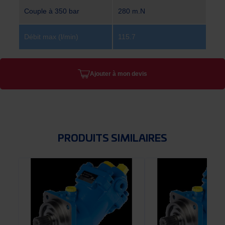
Couple à 350 bar
280 m.N
Débit max (l/min)
115.7
Ajouter à mon devis
PRODUITS SIMILAIRES