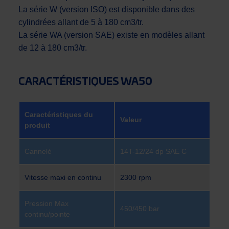
La série W (version ISO) est disponible dans des
cylindrées allant de 5 à 180 cm3/tr.
La série WA (version SAE) existe en modèles allant
de 12 à 180 cm3/tr.
CARACTÉRISTIQUES WA50
Caractéristiques du
Valeur
produit
Cannelé
14T-12/24 dp SAE C
Vitesse maxi en continu
2300 rpm
Pression Max
450/450 bar
continu/pointe