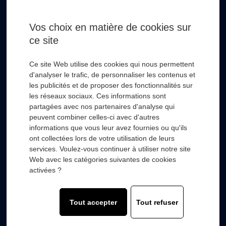
Email *
Vos choix en matière de cookies sur
ce site
* Champs obligatoire
Ce site Web utilise des cookies qui nous permettent
d'analyser le trafic, de personnaliser les contenus et
les publicités et de proposer des fonctionnalités sur
les réseaux sociaux. Ces informations sont
partagées avec nos partenaires d'analyse qui
RSL HYDRO
+
peuvent combiner celles-ci avec d'autres
informations que vous leur avez fournies ou qu'ils
ont collectées lors de votre utilisation de leurs
FOURNISSEURS
+
services. Voulez-vous continuer à utiliser notre site
Web avec les catégories suivantes de cookies
SECTEURS D’ACTIVITÉS
+
activées ?
COMPOSANTS
+
Tout accepter
Tout refuser