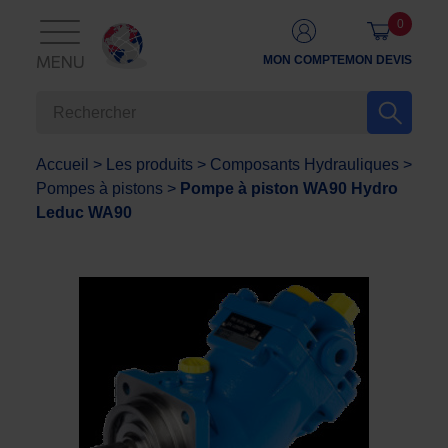
0
MON COMPTE
MON DEVIS
MENU
Accueil
>
Les produits
>
Composants Hydrauliques
>
Pompes à pistons
>
Pompe à piston WA90 Hydro
Leduc WA90