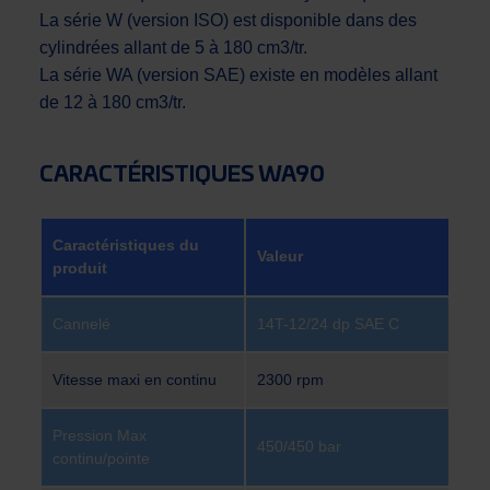
La série W (version ISO) est disponible dans des
cylindrées allant de 5 à 180 cm3/tr.
La série WA (version SAE) existe en modèles allant
de 12 à 180 cm3/tr.
CARACTÉRISTIQUES WA90
Caractéristiques du
Valeur
produit
Cannelé
14T-12/24 dp SAE C
Vitesse maxi en continu
2300 rpm
Pression Max
450/450 bar
continu/pointe