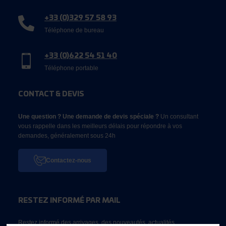
+33 (0)329 57 58 93
Téléphone de bureau
+33 (0)622 54 51 40
Téléphone portable
CONTACT & DEVIS
Une question ? Une demande de devis spéciale ?
Un consultant
vous rappelle dans les meilleurs délais pour répondre à vos
demandes, généralement sous 24h
Contactez-nous
RESTEZ INFORMÉ PAR MAIL
Restez informé des arrivages, des nouveautés, actualités...