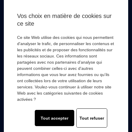
Email *
Vos choix en matière de cookies sur
ce site
* Champs obligatoire
Ce site Web utilise des cookies qui nous permettent
d'analyser le trafic, de personnaliser les contenus et
les publicités et de proposer des fonctionnalités sur
les réseaux sociaux. Ces informations sont
partagées avec nos partenaires d'analyse qui
RSL HYDRO
+
peuvent combiner celles-ci avec d'autres
informations que vous leur avez fournies ou qu'ils
ont collectées lors de votre utilisation de leurs
FOURNISSEURS
+
services. Voulez-vous continuer à utiliser notre site
Web avec les catégories suivantes de cookies
SECTEURS D’ACTIVITÉS
+
activées ?
COMPOSANTS
+
Tout accepter
Tout refuser