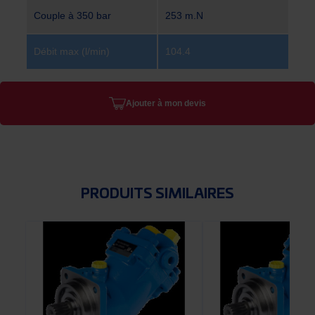
Couple à 350 bar
253 m.N
Débit max (l/min)
104.4
Ajouter à mon devis
PRODUITS SIMILAIRES