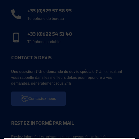
+33 (0)329 57 58 93
Téléphone de bureau
+33 (0)622 54 51 40
Téléphone portable
CONTACT & DEVIS
Une question ? Une demande de devis spéciale ?
Un consultant
vous rappelle dans les meilleurs délais pour répondre à vos
demandes, généralement sous 24h
Contactez-nous
RESTEZ INFORMÉ PAR MAIL
Restez informé des arrivages, des nouveautés, actualités...