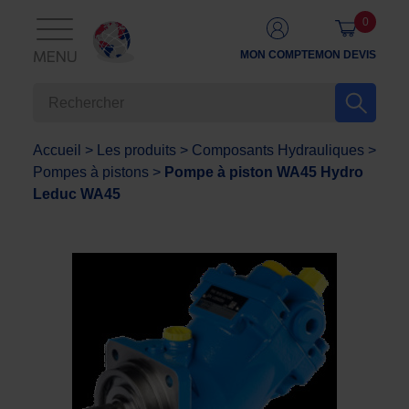
0
MON COMPTE
MON DEVIS
MENU
Accueil
>
Les produits
>
Composants Hydrauliques
>
Pompes à pistons
>
Pompe à piston WA45 Hydro
Leduc WA45