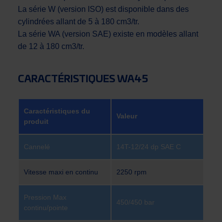
La série W (version ISO) est disponible dans des
cylindrées allant de 5 à 180 cm3/tr.
La série WA (version SAE) existe en modèles allant
de 12 à 180 cm3/tr.
CARACTÉRISTIQUES WA45
Caractéristiques du
Valeur
produit
Cannelé
14T-12/24 dp SAE C
Vitesse maxi en continu
2250 rpm
Pression Max
450/450 bar
continu/pointe