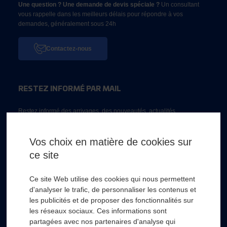
Une question ? Une demande de devis spéciale ?
Un consultant
vous rappelle dans les meilleurs délais pour répondre à vos
demandes, généralement sous 24h
Contactez-nous
RESTEZ INFORMÉ PAR MAIL
Restez informé des arrivages, des nouveautés, actualités...
Email *
Vos choix en matière de cookies sur
ce site
* Champs obligatoire
Ce site Web utilise des cookies qui nous permettent
d'analyser le trafic, de personnaliser les contenus et
les publicités et de proposer des fonctionnalités sur
les réseaux sociaux. Ces informations sont
partagées avec nos partenaires d'analyse qui