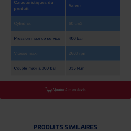
Caractéristiques du
Valeur
produit
Cylindrée
60 cm3
Pression maxi de service
400 bar
Vitesse maxi
2600 rpm
Couple maxi à 300 bar
335 N.m
Ajouter à mon devis
PRODUITS SIMILAIRES