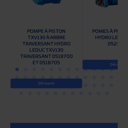
0
POMPE À PISTON
POMES À PISTO
TXV130 À ARBRE
HYDRO LEDUC 
TRAVERSANT HYDRO
052380
LEDUC TXV130
TRAVERSANT 0518700
ET 0518705
Découvrir
Découvrir