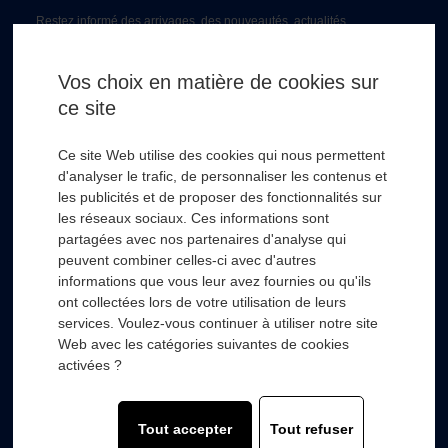
Restez informé des arrivages, des nouveautés, actualités...
Email *
Vos choix en matière de cookies sur
ce site
* Champs obligatoire
Ce site Web utilise des cookies qui nous permettent
d'analyser le trafic, de personnaliser les contenus et
les publicités et de proposer des fonctionnalités sur
les réseaux sociaux. Ces informations sont
partagées avec nos partenaires d'analyse qui
RSL HYDRO
+
peuvent combiner celles-ci avec d'autres
informations que vous leur avez fournies ou qu'ils
ont collectées lors de votre utilisation de leurs
FOURNISSEURS
+
services. Voulez-vous continuer à utiliser notre site
Web avec les catégories suivantes de cookies
SECTEURS D’ACTIVITÉS
+
activées ?
COMPOSANTS
+
Tout accepter
Tout refuser