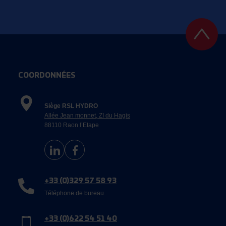
COORDONNÉES
Siège RSL HYDRO
Allée Jean monnet, ZI du Hagis
88110 Raon l’Etape
+33 (0)329 57 58 93
Téléphone de bureau
+33 (0)622 54 51 40