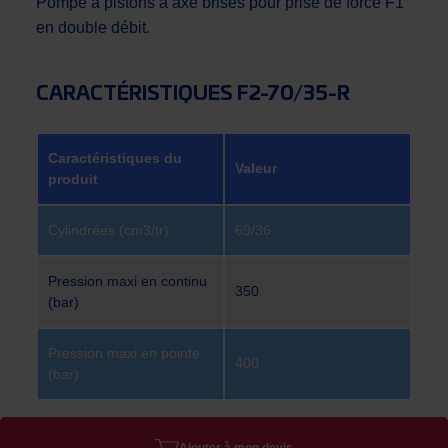
Pompe à pistons à axe brisés pour prise de force F1
en double débit.
CARACTÉRISTIQUES F2-70/35-R
Caractéristiques du
Valeur
produit
Cylindrées (cm3/tr)
69/36
Pression maxi en continu
350
(bar)
Pression maxi en pointe
400
(bar)