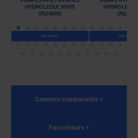
POMPES À PISTON XPI25
POMPE À PISTO
HYDRO LEDUC XPI25
HYDRO LEDUC
0523800
0511515
Découvrir
Découvrir
Gammes composants
+
Fourniseurs
+