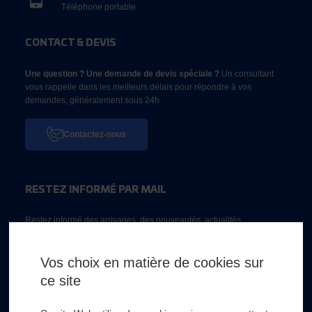
Téléphone portable
CONTACT & DEVIS
Une question ? Une demande de devis spéciale ?
Un consultant
vous rappelle dans les meilleurs délais pour répondre à vos
demandes, généralement sous 24h
Contactez-nous
RESTEZ INFORMÉ PAR MAIL
Restez informé des arrivages, des nouveautés, actualités...
Email *
Vos choix en matière de cookies sur
ce site
* Champs obligatoire